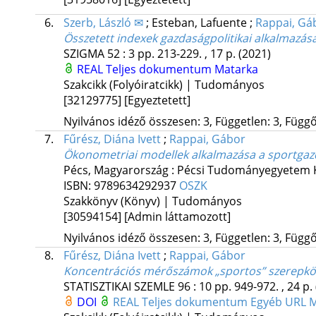
6.
Szerb, László ✉
;
Esteban, Lafuente
;
Rappai, Gá
Összetett indexek gazdaságpolitikai alkalmazása:
SZIGMA
52
:
3
pp. 213-229. , 17 p.
(2021)
REAL
Teljes dokumentum
Matarka
Szakcikk (Folyóiratcikk) | Tudományos
[32129775]
[Egyeztetett]
Nyilvános idéző összesen: 3, Független: 3, Függő:
7.
Fűrész, Diána Ivett
;
Rappai, Gábor
Ökonometriai modellek alkalmazása a sportga
Pécs, Magyarország :
Pécsi Tudományegyetem K
ISBN:
9789634292937
OSZK
Szakkönyv (Könyv) | Tudományos
[30594154]
[Admin láttamozott]
Nyilvános idéző összesen: 3, Független: 3, Függő:
8.
Fűrész, Diána Ivett
;
Rappai, Gábor
Koncentrációs mérőszámok „sportos” szerepk
STATISZTIKAI SZEMLE
96
:
10
pp. 949-972. , 24 p.
DOI
REAL
Teljes dokumentum
Egyéb URL
M