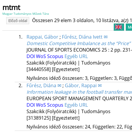
mtmt
Magyar Tudományos Művek Tára
Összesen 29 elem 3 oldalon, 10 listázva, a(z) 1
Előző oldal
Me
1.
Rappai, Gábor
;
Fűrész, Diána Ivett ✉
Domestic Competitive Imbalance as the “Price”
JOURNAL OF SPORTS ECONOMICS
25
:
2
pp. 231-
DOI
WoS
Scopus
Egyéb URL
Szakcikk (Folyóiratcikk) | Tudományos
[34440558]
[Egyeztetett]
Nyilvános idéző összesen: 3, Független: 3, Függő:
2.
Fűrész, Diána ✉
;
Gábor, Rappai ✉
Information leakage in the football transfer ma
EUROPEAN SPORT MANAGEMENT QUARTERLY
DOI
WoS
Scopus
Egyéb URL
Szakcikk (Folyóiratcikk) | Tudományos
[31389125]
[Egyeztetett]
Nyilvános idéző összesen: 24, Független: 22, Füg