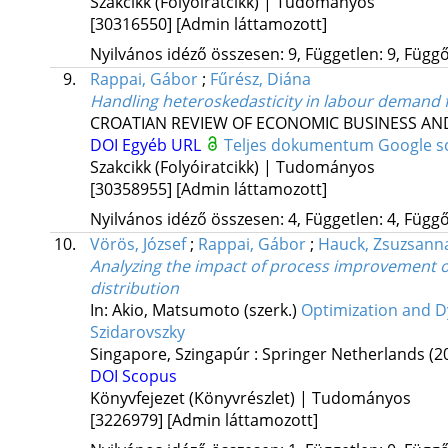
Szakcikk (Folyóiratcikk) | Tudományos
[30316550]
[Admin láttamozott]
Nyilvános idéző összesen: 9, Független: 9, Függő:
9.
Rappai, Gábor
;
Fűrész, Diána
Handling heteroskedasticity in labour demand f
CROATIAN REVIEW OF ECONOMIC BUSINESS AND
DOI
Egyéb URL
Teljes dokumentum
Google s
Szakcikk (Folyóiratcikk) | Tudományos
[30358955]
[Admin láttamozott]
Nyilvános idéző összesen: 4, Független: 4, Függő:
10.
Vörös, József
;
Rappai, Gábor
;
Hauck, Zsuzsann
Analyzing the impact of process improvement on 
distribution
In: Akio, Matsumoto (szerk.)
Optimization and Dy
Szidarovszky
Singapore, Szingapúr :
Springer Netherlands
(2
DOI
Scopus
Könyvfejezet (Könyvrészlet) | Tudományos
[3226979]
[Admin láttamozott]