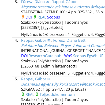
3.
Fűrész, Diána ✉
;
Rappai, Gábor
Megasportesemények hatása a tőzsdei árfolya
STATISZTIKAI SZEMLE
100
:
4
pp. 325-362. , 38 p.
DOI
REAL
Scopus
Szakcikk (Folyóiratcikk) | Tudományos
[32782357]
[Egyeztetett]
Nyilvános idéző összesen: 4, Független: 4, Függő:
4.
Rappai, Gábor ✉
;
Fűrész, Diána Ivett
Relationship Between Player Value and Competi
INTERNATIONAL JOURNAL OF SPORT FINANCE
1
DOI
ResearchGate publ.
WoS
Scopus
Egyéb UR
Szakcikk (Folyóiratcikk) | Tudományos
[32663168]
[Admin láttamozott]
Nyilvános idéző összesen: 5, Független: 4, Függő:
5.
Rappai, Gábor ✉
Dinamikus egyensúly korlátozott változók közöt
SZIGMA
52
:
1
pp. 29-47. , 20 p.
(2021)
REAL
Teljes dokumentum
Szakcikk (Folyóiratcikk) | Tudományos
[31958016]
[Egyeztetett]