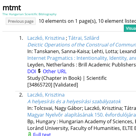
mtmt
The Hungarian Scientific Bibliography
10 elements on 1 page(s), 10 element list
Previous page
Visua
1.
Laczkó, Krisztina
;
Tátrai, Szilárd
Deictic Operations of the Construal of Commun
In: Tanskanen, Sanna-Kaisa; Lehti, Lotta; Lexande
Internet Pragmatics : Intentionality, Identity, a
Leyden, Netherlands :
Brill Academic Publishers
DOI
Other URL
Study (Chapter in Book) | Scientific
[34865720]
[Validated]
2.
Laczkó, Krisztina
A helyesírás és a helyesírási szabályzatok
In: Tolcsvai, Nagy Gábor; Laczkó, Krisztina; Tátrai
Magyar Nyelvőr alapításának 150. évfordulójára
Bp, Hungary :
Hungarian Academy of Sciences
,
Loránd University, Faculty of Humanities
,
ELTE 
Full text