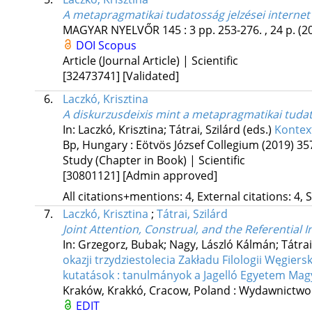
A metapragmatikai tudatosság jelzései internet
MAGYAR NYELVŐR
145
:
3
pp. 253-276. , 24 p.
(2
DOI
Scopus
Article (Journal Article) | Scientific
[32473741]
[Validated]
6.
Laczkó, Krisztina
A diskurzusdeixis mint a metapragmatikai tudat
In: Laczkó, Krisztina; Tátrai, Szilárd (eds.)
Kontex
Bp, Hungary :
Eötvös József Collegium
(2019)
35
Study (Chapter in Book) | Scientific
[30801121]
[Admin approved]
All citations+mentions: 4, External citations: 4, 
7.
Laczkó, Krisztina
;
Tátrai, Szilárd
Joint Attention, Construal, and the Referential
In: Grzegorz, Bubak; Nagy, László Kálmán; Tátrai,
okazji trzydziestolecia Zakładu Filologii Węgier
kutatások : tanulmányok a Jagelló Egyetem Magy
Kraków, Krakkó, Cracow, Poland :
Wydawnictwo U
EDIT