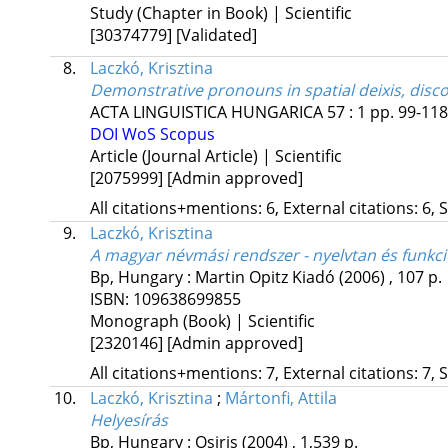
Study (Chapter in Book) | Scientific
[30374779]
[Validated]
8.
Laczkó, Krisztina
Demonstrative pronouns in spatial deixis, disc
ACTA LINGUISTICA HUNGARICA
57
:
1
pp. 99-118.
DOI
WoS
Scopus
Article (Journal Article) | Scientific
[2075999]
[Admin approved]
All citations+mentions: 6, External citations: 6, 
9.
Laczkó, Krisztina
A magyar névmási rendszer - nyelvtan és funkc
Bp, Hungary :
Martin Opitz Kiadó
(2006)
,
107 p.
ISBN:
109638699855
Monograph (Book) | Scientific
[2320146]
[Admin approved]
All citations+mentions: 7, External citations: 7, 
10.
Laczkó, Krisztina
;
Mártonfi, Attila
Helyesírás
Bp, Hungary :
Osiris
(2004)
,
1,539 p.