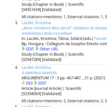
Study (Chapter in Book) | Scientific
[34351658]
[Validated]
All citations+mentions: 1, External citations: 1, 
3.
Laczkó, Krisztina
„Most mindenre fény derül”
: Idődeixis és tempo
medialitású diskurzusokban
In: Laczkó, Krisztina; Tátrai, Szilárd (eds.)
Tanulm
Bp, Hungary :
Collegium de Iosepho Eötvös no
EDIT
Other URL
Study (Chapter in Book) | Scientific
[32947289]
[Validated]
4.
Laczkó, Krisztina
A deiktikus kivetítés
ARGUMENTUM
17
:
3
pp. 467-487. , 21 p.
(2021)
DOI
EDIT
Article (Journal Article) | Scientific
[32358069]
[Validated]
All citations+mentions: 2, External citations: 2, 
5.
Laczkó, Krisztina