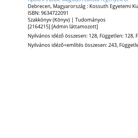
Debrecen, Magyarország :
Kossuth Egyetemi Ki
ISBN:
9634722091
Szakkönyv (Könyv) | Tudományos
[2164215]
[Admin láttamozott]
Nyilvános idéző összesen: 128, Független: 128, F
Nyilvános idéző+említés összesen: 243, Független