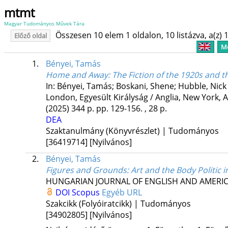
mtmt
Magyar Tudományos Művek Tára
Összesen 10 elem 1 oldalon, 10 listázva, a(z) 1
Előző oldal
Me
1.
Bényei, Tamás
Home and Away: The Fiction of the 1920s and th
In: Bényei, Tamás; Boskani, Shene; Hubble, Nick 
London, Egyesült Királyság / Anglia,
New York, A
(2025)
344 p.
pp. 129-156. , 28 p.
DEA
Szaktanulmány (Könyvrészlet) | Tudományos
[36419714]
[Nyilvános]
2.
Bényei, Tamás
Figures and Grounds: Art and the Body Politic in
HUNGARIAN JOURNAL OF ENGLISH AND AMERIC
DOI
Scopus
Egyéb URL
Szakcikk (Folyóiratcikk) | Tudományos
[34902805]
[Nyilvános]