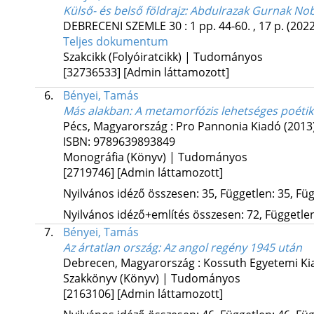
Külső- és belső földrajz: Abdulrazak Gurnak Nob
DEBRECENI SZEMLE
30
:
1
pp. 44-60. , 17 p.
(2022
Teljes dokumentum
Szakcikk (Folyóiratcikk) | Tudományos
[32736533]
[Admin láttamozott]
6.
Bényei, Tamás
Más alakban
: A metamorfózis lehetséges poétiká
Pécs, Magyarország :
Pro Pannonia Kiadó
(2013
ISBN:
9789639893849
Monográfia (Könyv) | Tudományos
[2719746]
[Admin láttamozott]
Nyilvános idéző összesen: 35, Független: 35, Füg
Nyilvános idéző+említés összesen: 72, Független:
7.
Bényei, Tamás
Az ártatlan ország
: Az angol regény 1945 után
Debrecen, Magyarország :
Kossuth Egyetemi Ki
Szakkönyv (Könyv) | Tudományos
[2163106]
[Admin láttamozott]