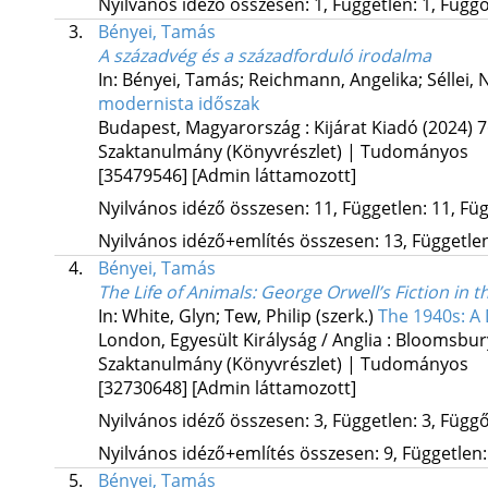
Nyilvános idéző összesen: 1, Független: 1, Függő:
3.
Bényei, Tamás
A századvég és a századforduló irodalma
In: Bényei, Tamás; Reichmann, Angelika; Séllei, 
modernista időszak
Budapest, Magyarország :
Kijárat Kiadó
(2024)
7
Szaktanulmány (Könyvrészlet) | Tudományos
[35479546]
[Admin láttamozott]
Nyilvános idéző összesen: 11, Független: 11, Füg
Nyilvános idéző+említés összesen: 13, Független:
4.
Bényei, Tamás
The Life of Animals: George Orwell’s Fiction in 
In: White, Glyn; Tew, Philip (szerk.)
The 1940s: A 
London, Egyesült Királyság / Anglia :
Bloomsbur
Szaktanulmány (Könyvrészlet) | Tudományos
[32730648]
[Admin láttamozott]
Nyilvános idéző összesen: 3, Független: 3, Függő:
Nyilvános idéző+említés összesen: 9, Független: 
5.
Bényei, Tamás