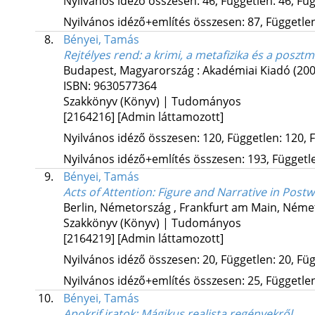
Nyilvános idéző összesen: 46, Független: 46, Füg
Nyilvános idéző+említés összesen: 87, Független:
8.
Bényei, Tamás
Rejtélyes rend: a krimi, a metafizika és a posz
Budapest, Magyarország :
Akadémiai Kiadó
(200
ISBN:
9630577364
Szakkönyv (Könyv) | Tudományos
[2164216]
[Admin láttamozott]
Nyilvános idéző összesen: 120, Független: 120, F
Nyilvános idéző+említés összesen: 193, Független
9.
Bényei, Tamás
Acts of Attention
: Figure and Narrative in Postw
Berlin, Németország ,
Frankfurt am Main, Néme
Szakkönyv (Könyv) | Tudományos
[2164219]
[Admin láttamozott]
Nyilvános idéző összesen: 20, Független: 20, Füg
Nyilvános idéző+említés összesen: 25, Független:
10.
Bényei, Tamás
Apokrif iratok
: Mágikus realista regényekről