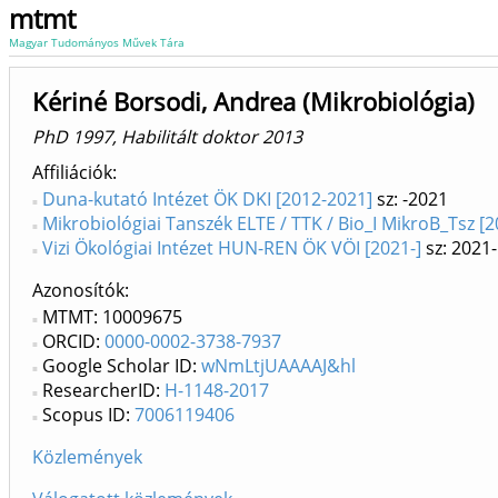
mtmt
Magyar Tudományos Művek Tára
Kériné Borsodi, Andrea (Mikrobiológia)
PhD 1997, Habilitált doktor 2013
Affiliációk
Duna-kutató Intézet ÖK DKI [2012-2021]
sz: -2021
Mikrobiológiai Tanszék ELTE / TTK / Bio_I MikroB_Tsz [2
Vizi Ökológiai Intézet HUN-REN ÖK VÖI [2021-]
sz: 2021-
Azonosítók
MTMT: 10009675
ORCID:
0000-0002-3738-7937
Google Scholar ID:
wNmLtjUAAAAJ&hl
ResearcherID:
H-1148-2017
Scopus ID:
7006119406
Közlemények