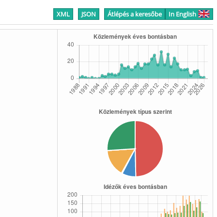
XML
JSON
Átlépés a keresőbe
In English