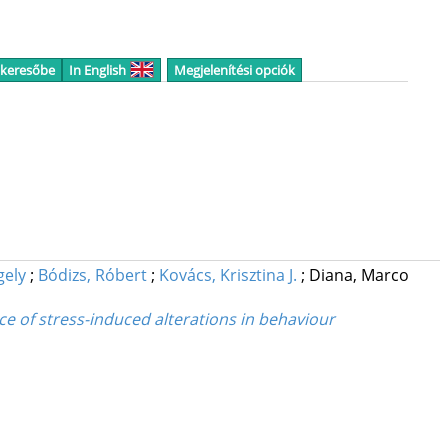
 keresőbe
In English
Megjelenítési opciók
gely
;
Bódizs, Róbert
;
Kovács, Krisztina J.
;
Diana, Marco
ce of stress-induced alterations in behaviour