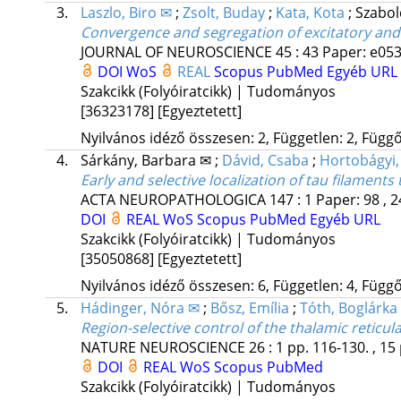
3.
Laszlo, Biro ✉
;
Zsolt, Buday
;
Kata, Kota
;
Szabol
Convergence and segregation of excitatory and i
JOURNAL OF NEUROSCIENCE
45
:
43
Paper: e053
DOI
WoS
REAL
Scopus
PubMed
Egyéb URL
Szakcikk (Folyóiratcikk) | Tudományos
[36323178]
[Egyeztetett]
Nyilvános idéző összesen: 2, Független: 2, Függő:
4.
Sárkány, Barbara ✉
;
Dávid, Csaba
;
Hortobágyi,
Early and selective localization of tau filamen
ACTA NEUROPATHOLOGICA
147
:
1
Paper: 98 , 2
DOI
REAL
WoS
Scopus
PubMed
Egyéb URL
Szakcikk (Folyóiratcikk) | Tudományos
[35050868]
[Egyeztetett]
Nyilvános idéző összesen: 6, Független: 4, Függő:
5.
Hádinger, Nóra ✉
;
Bősz, Emília
;
Tóth, Boglárka
Region-selective control of the thalamic reticula
NATURE NEUROSCIENCE
26
:
1
pp. 116-130. , 15
DOI
REAL
WoS
Scopus
PubMed
Szakcikk (Folyóiratcikk) | Tudományos