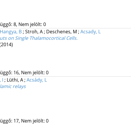
üggő: 8, Nem jelölt: 0
Hangya, B
;
Stroh, A
;
Deschenes, M
;
Acsady, L
ts on Single Thalamocortical Cells.
(2014)
üggő: 16, Nem jelölt: 0
 I
;
Lüthi, A
;
Acsády, L
lamic relays
üggő: 17, Nem jelölt: 0