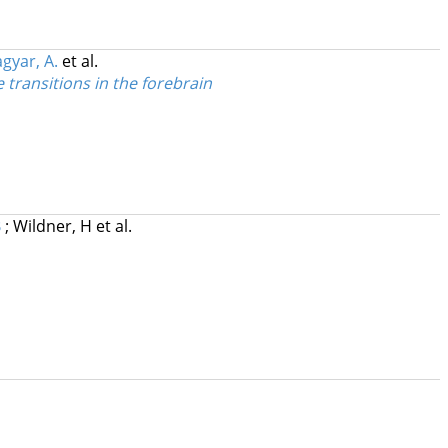
gyar, A.
et al.
e transitions in the forebrain
B
;
Wildner, H
et al.