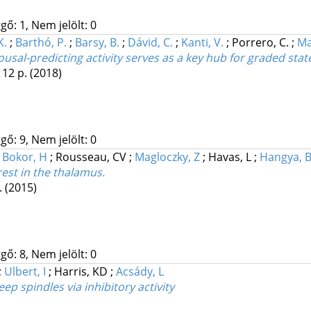
gő: 1, Nem jelölt: 0
K.
;
Barthó, P.
;
Barsy, B.
;
Dávid, C.
;
Kanti, V.
;
Porrero, C.
;
Ma
rousal-predicting activity serves as a key hub for graded stat
 12 p.
(2018)
gő: 9, Nem jelölt: 0
;
Bokor, H
;
Rousseau, CV
;
Magloczky, Z
;
Havas, L
;
Hangya, 
rest in the thalamus.
.
(2015)
gő: 8, Nem jelölt: 0
;
Ulbert, I
;
Harris, KD
;
Acsády, L
ep spindles via inhibitory activity