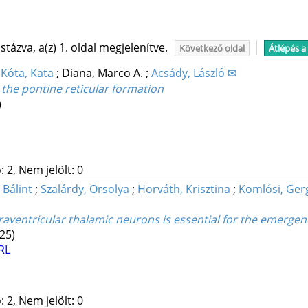
tázva, a(z) 1. oldal megjelenítve.
Következő oldal
Átlépés a
;
Kóta, Kata
;
Diana, Marco A.
;
Acsády, László ✉
 the pontine reticular formation
)
 2, Nem jelölt: 0
, Bálint
;
Szalárdy, Orsolya
;
Horváth, Krisztina
;
Komlósi, Ger
araventricular thalamic neurons is essential for the emergen
25)
RL
 2, Nem jelölt: 0