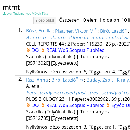
mtmt
Magyar Tudományos Művek Tára
Összesen 10 elem 1 oldalon, 10 lis
Előző oldal
1.
*
*
Bősz, Emília
;
Plattner, Viktor M.
;
Biró, László
A cortico-subcortical loop for motor control via
CELL REPORTS
44
:
2
Paper: 115230 , 25 p.
(2025
DOI
REAL
WoS
Scopus
PubMed
Szakcikk (Folyóiratcikk) | Tudományos
[35713020]
[Egyeztetett]
Nyilvános idéző összesen: 6, Független: 4, Függő:
2.
*
Jász, Anna
;
Biró, László
✉
;
Buday, Zsolt
;
Király
A.
et al.
Persistently increased post-stress activity of p
PLOS BIOLOGY
23
:
1
Paper: e3002962 , 39 p.
(20
DOI
REAL
WoS
Scopus
PubMed
Egyéb U
Szakcikk (Folyóiratcikk) | Tudományos
[35712785]
[Egyeztetett]
Nyilvános idéző összesen: 3, Független: 1, Függő: