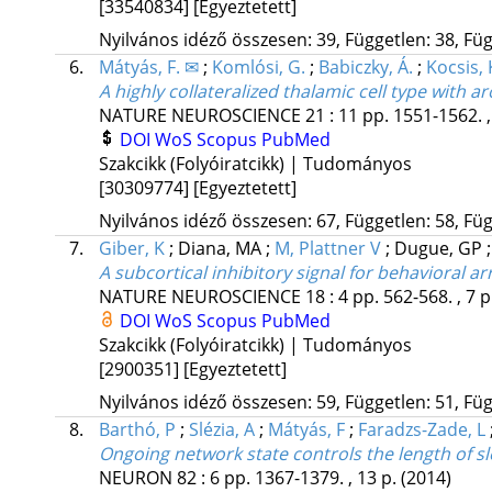
[33540834]
[Egyeztetett]
Nyilvános idéző összesen: 39, Független: 38, Füg
6.
Mátyás, F. ✉
;
Komlósi, G.
;
Babiczky, Á.
;
Kocsis, 
A highly collateralized thalamic cell type with a
NATURE NEUROSCIENCE
21
:
11
pp. 1551-1562. ,
DOI
WoS
Scopus
PubMed
Szakcikk (Folyóiratcikk) | Tudományos
[30309774]
[Egyeztetett]
Nyilvános idéző összesen: 67, Független: 58, Füg
7.
Giber, K
;
Diana, MA
;
M, Plattner V
;
Dugue, GP
A subcortical inhibitory signal for behavioral ar
NATURE NEUROSCIENCE
18
:
4
pp. 562-568. , 7 p
DOI
WoS
Scopus
PubMed
Szakcikk (Folyóiratcikk) | Tudományos
[2900351]
[Egyeztetett]
Nyilvános idéző összesen: 59, Független: 51, Füg
8.
Barthó, P
;
Slézia, A
;
Mátyás, F
;
Faradzs-Zade, L
Ongoing network state controls the length of sle
NEURON
82
:
6
pp. 1367-1379. , 13 p.
(2014)