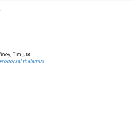
s
Viney, Tim J. ✉
nterodorsal thalamus