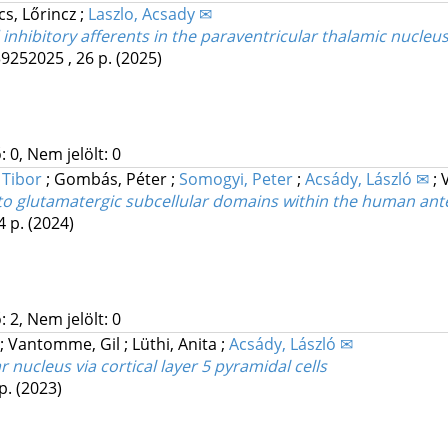
cs, Lőrincz
;
Laszlo, Acsady ✉
nhibitory afferents in the paraventricular thalamic nucleu
9252025 , 26 p.
(2025)
 0, Nem jelölt: 0
 Tibor
;
Gombás, Péter
;
Somogyi, Peter
;
Acsády, László ✉
;
ts to glutamatergic subcellular domains within the human a
4 p.
(2024)
 2, Nem jelölt: 0
;
Vantomme, Gil
;
Lüthi, Anita
;
Acsády, László ✉
r nucleus via cortical layer 5 pyramidal cells
 p.
(2023)