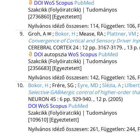
DOI
WoS
Scopus
PubMed
Szakcikk (Folyóiratcikk) | Tudományos
[2736860]
[Egyeztetett]
Nyilvános idéző összesen: 114, Független: 106, F
9.
Groh, A ✉
;
Bokor, H
;
Mease, RA
;
Plattner, VM
;
Convergence of Cortical and Sensory Driver Inpu
CEREBRAL CORTEX
24
:
12
pp. 3167-3179. , 13 p.
DOI
autopszia
WoS
Scopus
PubMed
Szakcikk (Folyóiratcikk) | Tudományos
[2356683]
[Egyeztetett]
Nyilvános idéző összesen: 142, Független: 126, F
10.
Bokor, H
;
Frére, SG
;
Eyre, MD
;
Slézia, A
;
Ulbert,
Selective GABAergic control of higher-order tha
NEURON
45
:
6
pp. 929-940. , 12 p.
(2005)
DOI
WoS
Scopus
PubMed
Szakcikk (Folyóiratcikk) | Tudományos
[109610]
[Egyeztetett]
Nyilvános idéző összesen: 261, Független: 244, F