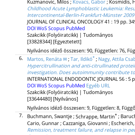
Kuzmanovic, Milos
;
Kovacs, Gabor
;
Kosmidis, 
Childhood Acute Lymphoblastic Leukemia: Resu
Intercontinental-Berlin-Frankfurt-Münster 2009 
JOURNAL OF CLINICAL ONCOLOGY
41
:
19
pp. 34
DOI
WoS
Scopus
PubMed
Szakcikk (Folyóiratcikk) | Tudományos
[33828344]
[Egyeztetett]
Nyilvános idéző összesen: 90, Független: 76, Füg
6.
*
Martos, Renáta ✉
;
Tar, Ildikó
;
Nagy, Attila Csa
Hypercitrullination and anti‐citrullinated protei
investigation. Does autoimmunity contribute t
INTERNATIONAL ENDODONTIC JOURNAL
56
:
5
p
DOI
WoS
Scopus
PubMed
Egyéb URL
Szakcikk (Folyóiratcikk) | Tudományos
[33644480]
[Nyilvános]
Nyilvános idéző összesen: 9, Független: 8, Függő:
7.
*
Buchmann, Swantje
;
Schrappe, Martin
;
Baruc
Cario, Gunnar
;
Cazzaniga, Giovanni
;
Escherich,
Remission, treatment failure, and relapse in pe