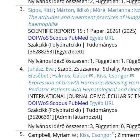
Nyilvános idéző összesen: 2, Független: 1, Függő:
3.
Sipos, Kitti
;
Márton, Ildikó
;
Móré, Marianna
;
Na
The attitudes and treatment practices of Hungar
haemophilia
SCIENTIFIC REPORTS
15
:
1
Paper: 26261
(2025)
DOI
WoS
Scopus
PubMed
Egyéb URL
Szakcikk (Folyóiratcikk) | Tudományos
[36288253]
[Egyeztetett]
Nyilvános idéző összesen: 1, Független: 1, Függő:
4.
Juhász, Éva
;
Szabó, Zsuzsanna
;
Schally, Andrew
Erzsébet
;
Halmos, Gábor ✉
;
Kiss, Csongor ✉
Expression of Growth Hormone-Releasing Hormo
Pediatric Patients with Hematological and Oncol
INTERNATIONAL JOURNAL OF MOLECULAR SCIE
DOI
WoS
Scopus
PubMed
Egyéb URL
Szakcikk (Folyóiratcikk) | Tudományos
[35206391]
[Admin láttamozott]
Nyilvános idéző összesen: 3, Független: 0, Függő:
5.
*
Campbell, Myriam ✉
;
Kiss, Csongor
;
Zimmerm