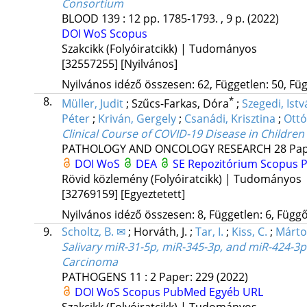
Consortium
BLOOD
139
:
12
pp. 1785-1793. , 9 p.
(2022)
DOI
WoS
Scopus
Szakcikk (Folyóiratcikk) | Tudományos
[32557255]
[Nyilvános]
Nyilvános idéző összesen: 62, Független: 50, Füg
8.
*
Müller, Judit
;
Szűcs-Farkas, Dóra
;
Szegedi, Ist
Péter
;
Kriván, Gergely
;
Csanádi, Krisztina
;
Ottó
Clinical Course of COVID-19 Disease in Childre
PATHOLOGY AND ONCOLOGY RESEARCH
28
Pap
DOI
WoS
DEA
SE Repozitórium
Scopus
Rövid közlemény (Folyóiratcikk) | Tudományos
[32769159]
[Egyeztetett]
Nyilvános idéző összesen: 8, Független: 6, Függő:
9.
Scholtz, B. ✉
;
Horváth, J.
;
Tar, I.
;
Kiss, C.
;
Márton
Salivary miR-31-5p, miR-345-3p, and miR-424-3p
Carcinoma
PATHOGENS
11
:
2
Paper: 229
(2022)
DOI
WoS
Scopus
PubMed
Egyéb URL