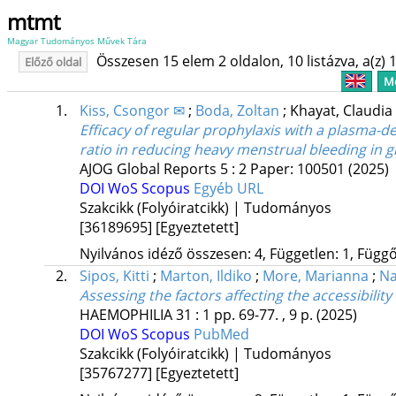
mtmt
Magyar Tudományos Művek Tára
Összesen 15 elem 2 oldalon, 10 listázva, a(z) 1
Előző oldal
Me
1.
Kiss, Csongor ✉
;
Boda, Zoltan
;
Khayat, Claudi
Efficacy of regular prophylaxis with a plasma-der
ratio in reducing heavy menstrual bleeding in 
AJOG Global Reports
5
:
2
Paper: 100501
(2025)
DOI
WoS
Scopus
Egyéb URL
Szakcikk (Folyóiratcikk) | Tudományos
[36189695]
[Egyeztetett]
Nyilvános idéző összesen: 4, Független: 1, Függő:
2.
Sipos, Kitti
;
Marton, Ildiko
;
More, Marianna
;
Na
Assessing the factors affecting the accessibilit
HAEMOPHILIA
31
:
1
pp. 69-77. , 9 p.
(2025)
DOI
WoS
Scopus
PubMed
Szakcikk (Folyóiratcikk) | Tudományos
[35767277]
[Egyeztetett]