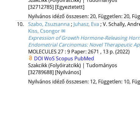
Szakcikk (Folyóiratcikk) | Tudományos
[32712785]
[Egyeztetett]
Nyilvános idéző összesen: 20, Független: 20, Füg
10.
Szabo, Zsuzsanna
;
Juhasz, Eva
;
V. Schally, And
Kiss, Csongor ✉
Expression of Growth Hormone-Releasing Hormo
Endometrial Carcinomas: Novel Therapeutic A
MOLECULES
27
:
9
Paper: 2671 , 13 p.
(2022)
DOI
WoS
Scopus
PubMed
Szakcikk (Folyóiratcikk) | Tudományos
[32789688]
[Nyilvános]
Nyilvános idéző összesen: 12, Független: 10, Füg