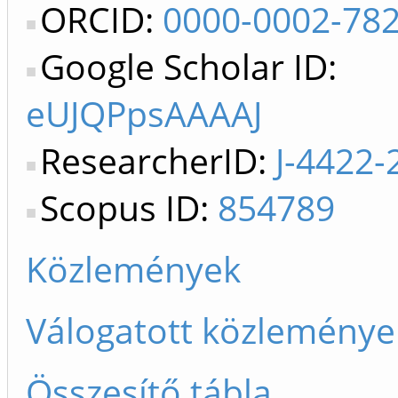
ORCID:
0000-0002-78
Google Scholar ID:
eUJQPpsAAAAJ
ResearcherID:
J-4422-
Scopus ID:
854789
Közlemények
Válogatott közleménye
Összesítő tábla