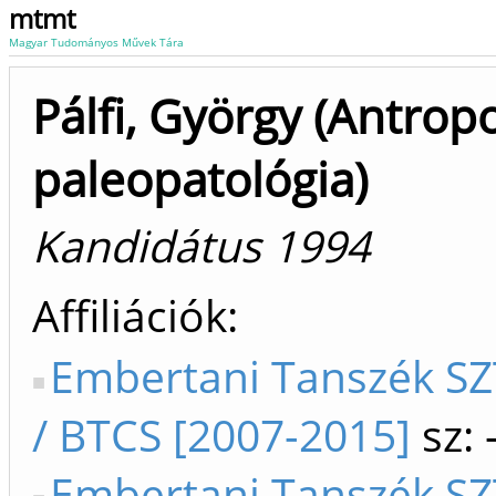
mtmt
Magyar Tudományos Művek Tára
Pálfi, György (Antropo
paleopatológia)
Kandidátus 1994
Affiliációk
Embertani Tanszék SZ
/ BTCS [2007-2015]
sz: 
Embertani Tanszék SZ