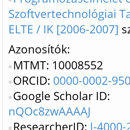
Szoftvertechnológiai T
ELTE / IK [2006-2007]
sz
Azonosítók
MTMT: 10008552
ORCID:
0000-0002-95
Google Scholar ID:
nQOc8zwAAAAJ
ResearcherID:
I-4000-