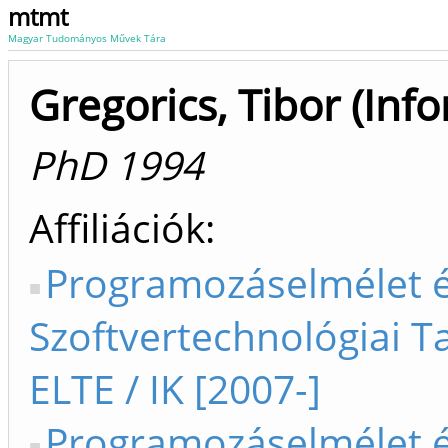
mtmt
Magyar Tudományos Művek Tára
Gregorics, Tibor (Inf
PhD 1994
Affiliációk
Programozáselmélet 
Szoftvertechnológiai T
ELTE / IK [2007-]
Programozáselmélet 