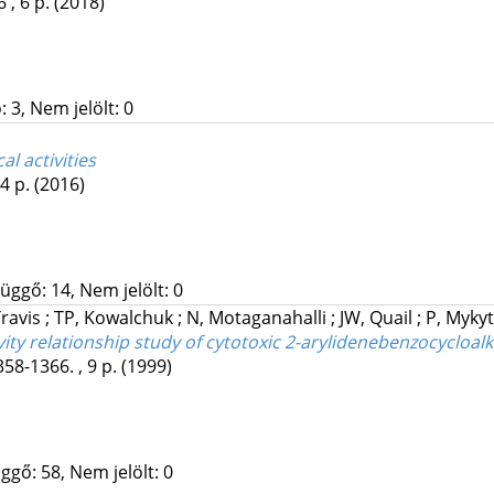
 , 6 p.
(2018)
 3, Nem jelölt: 0
l activities
34 p.
(2016)
üggő: 14, Nem jelölt: 0
Travis
;
TP, Kowalchuk
;
N, Motaganahalli
;
JW, Quail
;
P, Myky
vity relationship study of cytotoxic 2-arylidenebenzocycloa
358-1366. , 9 p.
(1999)
ggő: 58, Nem jelölt: 0