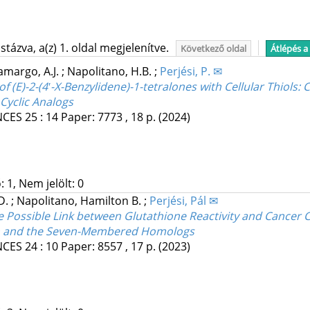
tázva, a(z) 1. oldal megjelenítve.
Következő oldal
Átlépés a
amargo, A.J.
;
Napolitano, H.B.
;
Perjési, P. ✉
of (E)-2-(4′-X-Benzylidene)-1-tetralones with Cellular Thiols:
Cyclic Analogs
NCES
25
:
14
Paper: 7773 , 18 p.
(2024)
 1, Nem jelölt: 0
 D.
;
Napolitano, Hamilton B.
;
Perjési, Pál ✉
he Possible Link between Glutathione Reactivity and Cancer C
ain and the Seven-Membered Homologs
NCES
24
:
10
Paper: 8557 , 17 p.
(2023)