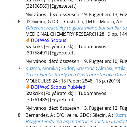
[32106569]
[Egyeztetett]
Nyilvános idéző összesen: 19, Független: 13, Füg
6.
d’Oliveira, G.D.C.
;
Custodio, J.M.F.
;
Moura, A.F.
;
Different reactivity to glutathione but similar 
MEDICINAL CHEMISTRY RESEARCH
28
:
9
pp. 144
DOI
WoS
Scopus
Szakcikk (Folyóiratcikk) | Tudományos
[30758491]
[Egyeztetett]
Nyilvános idéző összesen: 19, Független: 10, Füg
7.
Kuzma, Mónika
;
Fodor, Krisztina
;
Almási, Attila
Toxicokinetic Study of a Gastroprotective Dos
MOLECULES
24
:
15
Paper: 2848 , 15 p.
(2019)
DOI
WoS
Scopus
PubMed
Szakcikk (Folyóiratcikk) | Tudományos
[30761485]
[Egyeztetett]
Nyilvános idéző összesen: 13, Független: 12, Füg
8.
Bernardes, A
;
D'Oliveira, GDC
;
Silezin, A
;
Kuzm
Reagent-induced asymmetric induction in addit