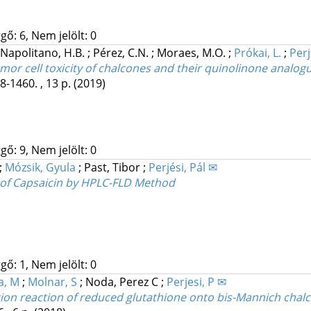
gő: 6, Nem jelölt: 0
Napolitano, H.B.
;
Pérez, C.N.
;
Moraes, M.O.
;
Prókai, L.
;
Perj
tumor cell toxicity of chalcones and their quinolinone analog
8-1460. , 13 p.
(2019)
gő: 9, Nem jelölt: 0
;
Mózsik, Gyula
;
Past, Tibor
;
Perjési, Pál ✉
e of Capsaicin by HPLC-FLD Method
gő: 1, Nem jelölt: 0
a, M
;
Molnar, S
;
Noda, Perez C
;
Perjesi, P ✉
ion reaction of reduced glutathione onto bis-Mannich chal