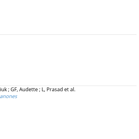
tiuk
;
GF, Audette
;
L, Prasad
et al.
lkanones