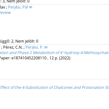
 3, Nem jelölt: 0
slav
;
Perjési, Pál ✉
Review
üggő: 2, Nem jelölt: 0
.
;
Pérez, C.N.
;
Perjési, P. ✉
nation and Phase 2 Metabolism of 4'-hydroxy-4-Methoxychalc
Paper: e187410452208110 , 12 p.
(2022)
Effect of the 4-Substitution of Chalcones and Protonation St