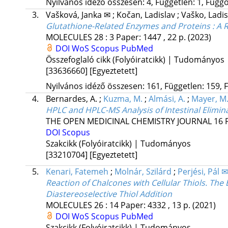
Nyilvános idéző összesen: 4, Független: 1, Függő:
3.
Vašková, Janka ✉
;
Kočan, Ladislav
;
Vaško, Ladi
Glutathione-Related Enzymes and Proteins : A 
MOLECULES
28
:
3
Paper: 1447 , 22 p.
(2023)
DOI
WoS
Scopus
PubMed
Összefoglaló cikk (Folyóiratcikk) | Tudományos
[33636660]
[Egyeztetett]
Nyilvános idéző összesen: 161, Független: 159, F
4.
Bernardes, A.
;
Kuzma, M.
;
Almási, A.
;
Mayer, M
HPLC and HPLC-MS Analysis of Intestinal Elimi
THE OPEN MEDICINAL CHEMISTRY JOURNAL
16
DOI
Scopus
Szakcikk (Folyóiratcikk) | Tudományos
[33210704]
[Egyeztetett]
5.
Kenari, Fatemeh
;
Molnár, Szilárd
;
Perjési, Pál ✉
Reaction of Chalcones with Cellular Thiols. The 
Diastereoselective Thiol Addition
MOLECULES
26
:
14
Paper: 4332 , 13 p.
(2021)
DOI
WoS
Scopus
PubMed
Szakcikk (Folyóiratcikk) | Tudományos