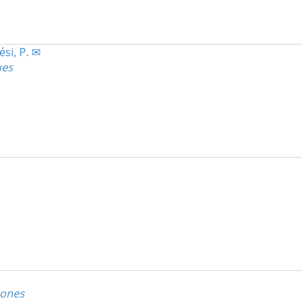
ési, P. ✉
ues
cones