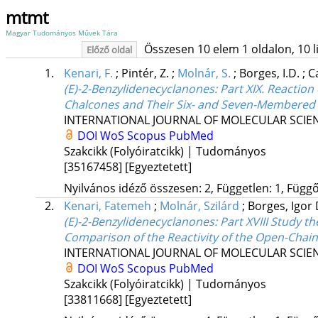
mtmt
Magyar Tudományos Művek Tára
Összesen 10 elem 1 oldalon, 10 lis
Előző oldal
1.
Kenari, F.
;
Pintér, Z.
;
Molnár, S.
;
Borges, I.D.
;
C
(E)-2-Benzylidenecyclanones: Part XIX. Reaction 
Chalcones and Their Six- and Seven-Membered 
INTERNATIONAL JOURNAL OF MOLECULAR SCIE
DOI
WoS
Scopus
PubMed
Szakcikk (Folyóiratcikk) | Tudományos
[35167458]
[Egyeztetett]
Nyilvános idéző összesen: 2, Független: 1, Függő:
2.
Kenari, Fatemeh
;
Molnár, Szilárd
;
Borges, Igor
(E)-2-Benzylidenecyclanones: Part XVIII Study t
Comparison of the Reactivity of the Open-Ch
INTERNATIONAL JOURNAL OF MOLECULAR SCIE
DOI
WoS
Scopus
PubMed
Szakcikk (Folyóiratcikk) | Tudományos
[33811668]
[Egyeztetett]