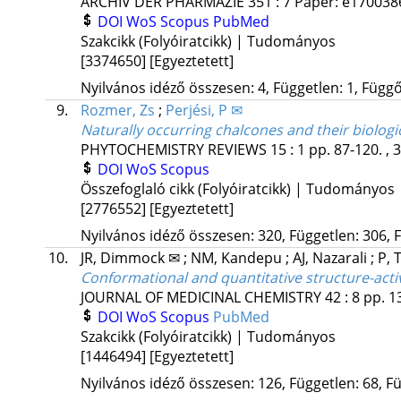
ARCHIV DER PHARMAZIE
351
:
7
Paper: e1700386
DOI
WoS
Scopus
PubMed
Szakcikk (Folyóiratcikk) | Tudományos
[3374650]
[Egyeztetett]
Nyilvános idéző összesen: 4, Független: 1, Függő:
9.
Rozmer, Zs
;
Perjési, P ✉
Naturally occurring chalcones and their biologica
PHYTOCHEMISTRY REVIEWS
15
:
1
pp. 87-120. , 
DOI
WoS
Scopus
Összefoglaló cikk (Folyóiratcikk) | Tudományos
[2776552]
[Egyeztetett]
Nyilvános idéző összesen: 320, Független: 306, F
10.
JR, Dimmock ✉
;
NM, Kandepu
;
AJ, Nazarali
;
P, 
Conformational and quantitative structure-acti
JOURNAL OF MEDICINAL CHEMISTRY
42
:
8
pp. 1
DOI
WoS
Scopus
PubMed
Szakcikk (Folyóiratcikk) | Tudományos
[1446494]
[Egyeztetett]
Nyilvános idéző összesen: 126, Független: 68, Fü