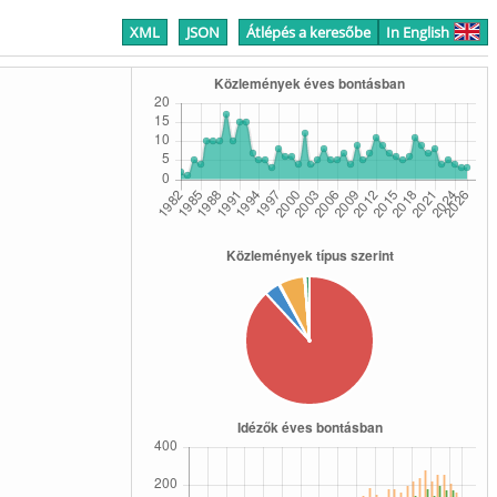
XML
JSON
Átlépés a keresőbe
In English