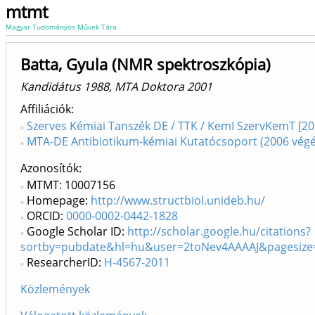
mtmt
Magyar Tudományos Művek Tára
Batta, Gyula (NMR spektroszkópia)
Kandidátus 1988, MTA Doktora 2001
Affiliációk
Szerves Kémiai Tanszék DE / TTK / KemI SzervKemT [20
MTA-DE Antibiotikum-kémiai Kutatócsoport (2006 vég
Azonosítók
MTMT: 10007156
Homepage:
http://www.structbiol.unideb.hu/
ORCID:
0000-0002-0442-1828
Google Scholar ID:
http://scholar.google.hu/citations?
sortby=pubdate&hl=hu&user=2toNev4AAAAJ&pagesize=
ResearcherID:
H-4567-2011
Közlemények