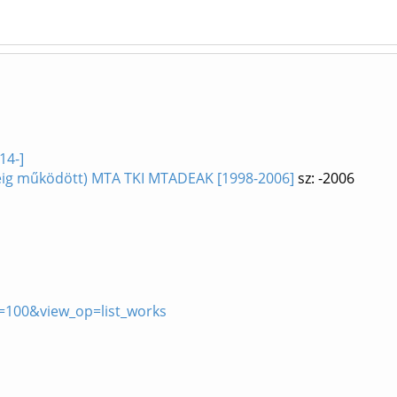
14-]
éig működött) MTA TKI MTADEAK [1998-2006]
sz: -2006
100&view_op=list_works