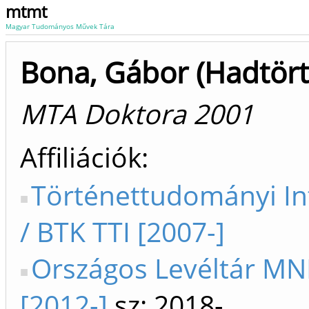
mtmt
Magyar Tudományos Művek Tára
Bona, Gábor (Hadtör
MTA Doktora 2001
Affiliációk
Történettudományi In
/ BTK TTI [2007-]
Országos Levéltár MN
[2012-]
sz: 2018-