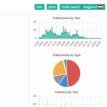
XML
JSON
Public search
Magyarul