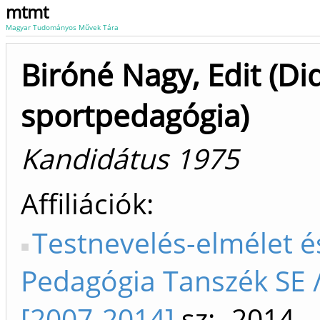
mtmt
Magyar Tudományos Művek Tára
Biróné Nagy, Edit (Did
sportpedagógia)
Kandidátus 1975
Affiliációk
Testnevelés-elmélet é
Pedagógia Tanszék SE /
[2007-2014]
sz: -2014