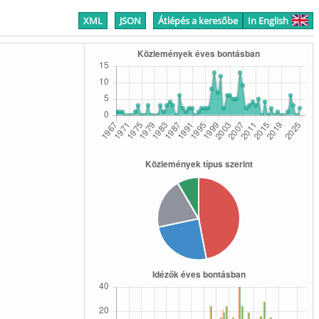
XML
JSON
Átlépés a keresőbe
In English