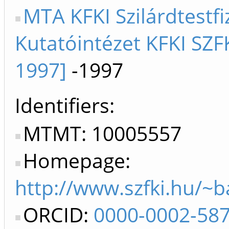
MTA KFKI Szilárdtestfi
Kutatóintézet KFKI SZF
1997]
-1997
Identifiers
MTMT: 10005557
Homepage:
http://www.szfki.hu/~b
ORCID:
0000-0002-58