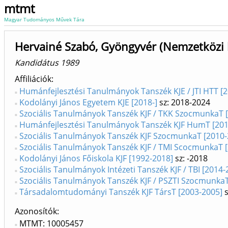
mtmt
Magyar Tudományos Művek Tára
Hervainé Szabó, Gyöngyvér (Nemzetközi 
Kandidátus 1989
Affiliációk
Humánfejlesztési Tanulmányok Tanszék KJE / JTI HTT [
Kodolányi János Egyetem KJE [2018-]
sz: 2018-2024
Szociális Tanulmányok Tanszék KJF / TKK SzocmunkaT 
Humánfejlesztési Tanulmányok Tanszék KJF HumT [201
Szociális Tanulmányok Tanszék KJF SzocmunkaT [2010-
Szociális Tanulmányok Tanszék KJF / TMI ScocmunkaT 
Kodolányi János Főiskola KJF [1992-2018]
sz: -2018
Szociális Tanulmányok Intézeti Tanszék KJF / TBI [2014-
Szociális Tanulmányok Tanszék KJF / PSZTI SzocmunkaT
Társadalomtudományi Tanszék KJF TársT [2003-2005]
s
Azonosítók
MTMT: 10005457