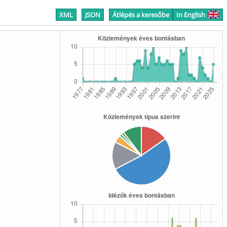
XML
JSON
Átlépés a keresőbe
In English