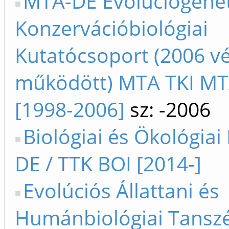
MTA-DE Evoluciógenet
Konzervációbiológiai
Kutatócsoport (2006 v
működött) MTA TKI M
[1998-2006]
sz: -2006
Biológiai és Ökológiai 
DE / TTK BOI [2014-]
Evolúciós Állattani és
Humánbiológiai Tanszé