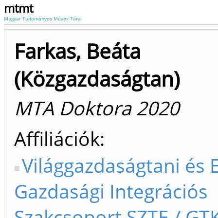
mtmt
Magyar Tudományos Művek Tára
Farkas, Beáta
(Közgazdaságtan)
MTA Doktora 2020
Affiliációk
Világgazdaságtani és 
Gazdasági Integrációs
Szakcsoport SZTE / GT