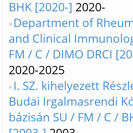
BHK [2020-]
2020-
Department of Rheum
and Clinical Immunolog
FM / C / DIMO DRCI [2
2020-2025
I. SZ. kihelyezett Részl
Budai Irgalmasrendi K
bázisán SU / FM / C / 
[2003-]
2003-