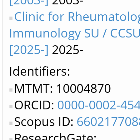
Clinic for Rheumatolo
Immunology SU / CCSU
[2025-]
2025-
Identifiers
MTMT: 10004870
ORCID:
0000-0002-45
Scopus ID:
660217708
ResearchGate: