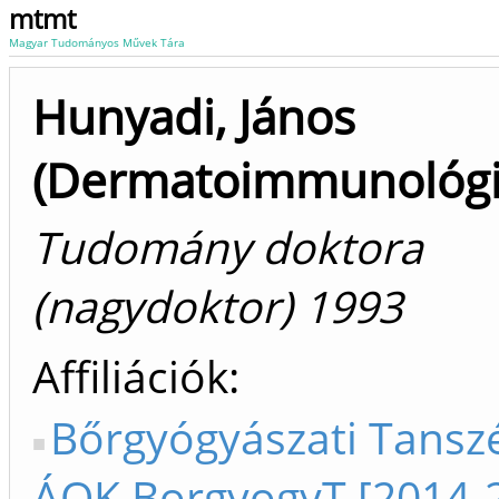
mtmt
Magyar Tudományos Művek Tára
Hunyadi, János
(Dermatoimmunológi
Tudomány doktora
(nagydoktor) 1993
Affiliációk
Bőrgyógyászati Tanszé
ÁOK BorgyogyT [2014-