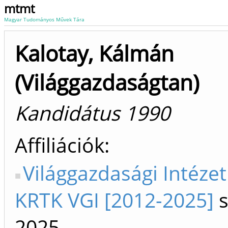
mtmt
Magyar Tudományos Művek Tára
Kalotay, Kálmán
(Világgazdaságtan)
Kandidátus 1990
Affiliációk
Világgazdasági Intéze
KRTK VGI [2012-2025]
s
2025