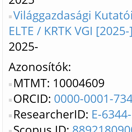
Világgazdasági Kutató
ELTE / KRTK VGI [2025-
2025-
Azonosítók
MTMT: 10004609
ORCID:
0000-0001-73
ResearcherID:
E-6344
Scopus ID:
889218090