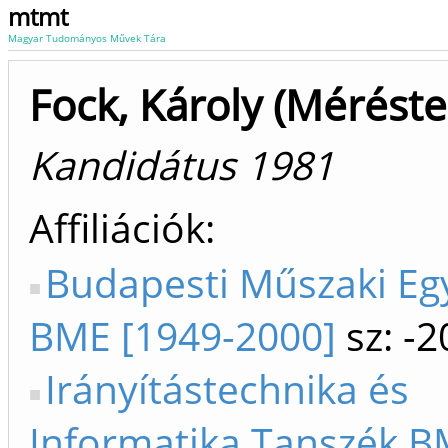
mtmt
Magyar Tudományos Művek Tára
Fock, Károly (Méréste
Kandidátus 1981
Affiliációk
Budapesti Műszaki E
BME [1949-2000]
sz: -2
Irányítástechnika és
Informatika Tanszék B