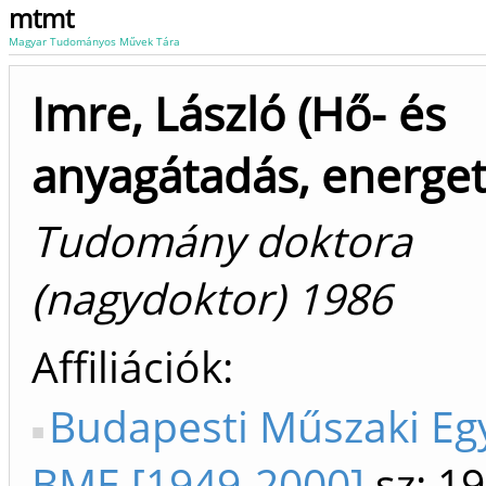
mtmt
Magyar Tudományos Művek Tára
Imre, László (Hő- és
anyagátadás, energet
Tudomány doktora
(nagydoktor) 1986
Affiliációk
Budapesti Műszaki E
BME [1949-2000]
sz: 1