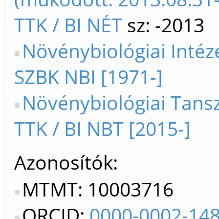
TTK / BI NÉT
sz: -2013
Növénybiológiai Inté
SZBK NBI [1971-]
Növénybiológiai Tansz
TTK / BI NBT [2015-]
Azonosítók
MTMT: 10003716
ORCID:
0000-0002-14