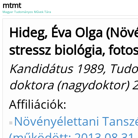
mtmt
Magyar Tudományos Művek Tára
Hideg, Éva Olga (Növ
stressz biológia, fotos
Kandidátus 1989, Tud
doktora (nagydoktor) 
Affiliációk
Növényélettani Tansz
(működött: 2013.08.31-