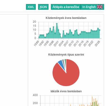
XML
JSON
Átlépés a keresőbe
In English