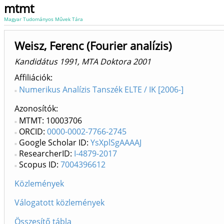
mtmt
Magyar Tudományos Művek Tára
Weisz, Ferenc (Fourier analízis)
Kandidátus 1991, MTA Doktora 2001
Affiliációk
Numerikus Analízis Tanszék ELTE / IK [2006-]
Azonosítók
MTMT: 10003706
ORCID:
0000-0002-7766-2745
Google Scholar ID:
YsXplSgAAAAJ
ResearcherID:
I-4879-2017
Scopus ID:
7004396612
Közlemények
Válogatott közlemények
Összesítő tábla