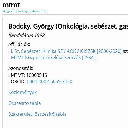
mtmt
Magyar Tudományos Művek Tára
Bodoky, György (Onkológia, sebészet, ga
Kandidátus 1992
Affiliációk
I. Sz. Sebészeti Klinika SE / AOK / K ISZSK [2000-2020]
sz
MTMT Központi kezelésű szerzők [1994-]
Azonosítók
MTMT: 10003546
ORCID:
0000-0002-5659-2020
Közlemények
Összesítő tábla
Szakterületi összesítő tábla