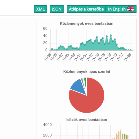
XML
JSON
Átlépés a keresőbe
In English