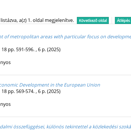
stázva, a(z) 1. oldal megjelenítve.
Következő oldal
Átlépés
nt of metropolitan areas with particular focus on developme
:
18
pp. 591-596. , 6 p.
(2025)
ányos
 Economic Development in the European Union
:
18
pp. 569-574. , 6 p.
(2025)
ányos
almi összefüggései, különös tekintettel a közlekedési szok