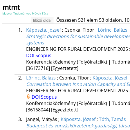
mtmt
Magyar Tudományos Művek Tára
Összesen 521 elem 53 oldalon, 10 li
Előző oldal
1.
Káposzta, József
;
Csonka, Tibor
;
Lőrinc, Balázs
Strategic directions for sustainable developme
systems
ENGINEERING FOR RURAL DEVELOPMENT
2025
DOI
Scopus
Konferenciaközlemény (Folyóiratcikk) | Tudom
[36173716]
[Egyeztetett]
2.
Lőrinc, Balázs
;
Csonka, Tibor
;
Káposzta, József
Correlation between Innovation Capacity and
ENGINEERING FOR RURAL DEVELOPMENT
2025
DOI
Scopus
Konferenciaközlemény (Folyóiratcikk) | Tudom
[36168044]
[Egyeztetett]
3.
Jangel, Mátyás
;
Káposzta, József
;
Tóth, Tamás
Budapest és vonzáskörzetének gazdasági, társad