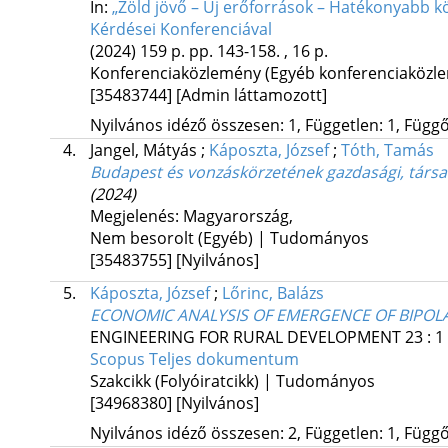
In:
„Zöld jövő – Új erőforrások – Hatékonyabb k
Kérdései Konferenciával
(2024)
159 p.
pp. 143-158. , 16 p.
Konferenciaközlemény (Egyéb konferenciaköz
[35483744]
[Admin láttamozott]
Nyilvános idéző összesen: 1, Független: 1, Függő:
4.
Jangel, Mátyás
;
Káposzta, József
;
Tóth, Tamás
Budapest és vonzáskörzetének gazdasági, társad
(2024)
Megjelenés: Magyarország,
Nem besorolt (Egyéb) | Tudományos
[35483755]
[Nyilvános]
5.
Káposzta, József
;
Lőrinc, Balázs
ECONOMIC ANALYSIS OF EMERGENCE OF BIPOL
ENGINEERING FOR RURAL DEVELOPMENT
23
:
1
Scopus
Teljes dokumentum
Szakcikk (Folyóiratcikk) | Tudományos
[34968380]
[Nyilvános]
Nyilvános idéző összesen: 2, Független: 1, Függő: