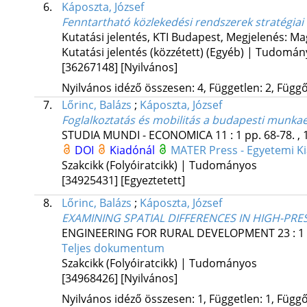
6.
Káposzta, József
Fenntartható közlekedési rendszerek stratégiai 
Kutatási jelentés, KTI Budapest
,
Megjelenés: Ma
Kutatási jelentés (közzétett) (Egyéb) | Tudomá
[36267148]
[Nyilvános]
Nyilvános idéző összesen: 4, Független: 2, Függő:
7.
Lőrinc, Balázs
;
Káposzta, József
Foglalkoztatás és mobilitás a budapesti munka
STUDIA MUNDI - ECONOMICA
11
:
1
pp. 68-78. , 
DOI
Kiadónál
MATER Press - Egyetemi 
Szakcikk (Folyóiratcikk) | Tudományos
[34925431]
[Egyeztetett]
8.
Lőrinc, Balázs
;
Káposzta, József
EXAMINING SPATIAL DIFFERENCES IN HIGH-PR
ENGINEERING FOR RURAL DEVELOPMENT
23
:
1
Teljes dokumentum
Szakcikk (Folyóiratcikk) | Tudományos
[34968426]
[Nyilvános]
Nyilvános idéző összesen: 1, Független: 1, Függő: