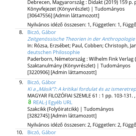
Debrecen, Magyarország :
Didakt
(2019)
159 p.
Könyvfejezet (Könyvrészlet) | Tudományos
[30647556]
[Admin láttamozott]
Nyilvános idéző összesen: 1, Független: 1, Függő:
8.
Biczó, Gábor
Zeitgenössische Theorien in der Anthropologie
In: Rózsa, Erzsébet; Paul, Cobben; Christoph, J
deutschen Philosophie
Paderborn, Németország :
Wilhelm Fink Verlag
Szaktanulmány (Könyvrészlet) | Tudományos
[3220906]
[Admin láttamozott]
9.
Biczó, Gábor
Ki a „Másik”?
: A kritikai fordulat és az ismeret
MAGYAR FILOZÓFIAI SZEMLE
61
:
1
pp. 103-131. ,
REAL-J
Egyéb URL
Szakcikk (Folyóiratcikk) | Tudományos
[3282745]
[Admin láttamozott]
Nyilvános idéző összesen: 2, Független: 2, Függő:
10.
Biczó, Gábor