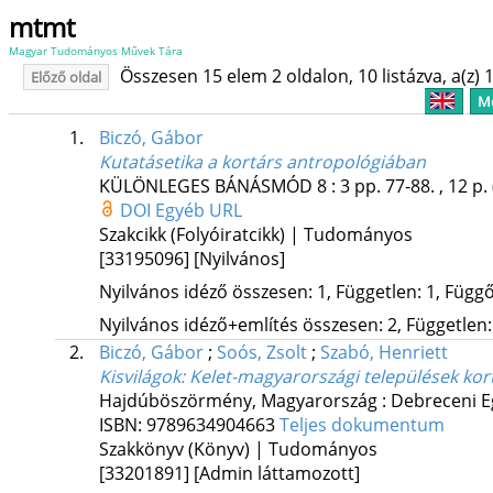
mtmt
Magyar Tudományos Művek Tára
Összesen 15 elem 2 oldalon, 10 listázva, a(z) 1
Előző oldal
Me
1.
Biczó, Gábor
Kutatásetika a kortárs antropológiában
KÜLÖNLEGES BÁNÁSMÓD
8
:
3
pp. 77-88. , 12 p.
DOI
Egyéb URL
Szakcikk (Folyóiratcikk) | Tudományos
[33195096]
[Nyilvános]
Nyilvános idéző összesen: 1, Független: 1, Függő:
Nyilvános idéző+említés összesen: 2, Független: 
2.
Biczó, Gábor
;
Soós, Zsolt
;
Szabó, Henriett
Kisvilágok
: Kelet-magyarországi települések ko
Hajdúböszörmény, Magyarország :
Debreceni E
ISBN:
9789634904663
Teljes dokumentum
Szakkönyv (Könyv) | Tudományos
[33201891]
[Admin láttamozott]