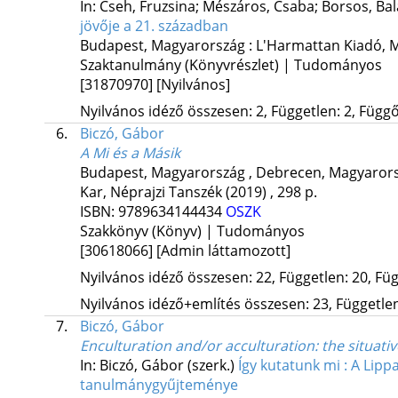
In: Cseh, Fruzsina; Mészáros, Csaba; Borsos, Bal
jövője a 21. században
Budapest, Magyarország :
L'Harmattan Kiadó
,
M
Szaktanulmány (Könyvrészlet) | Tudományos
[31870970]
[Nyilvános]
Nyilvános idéző összesen: 2, Független: 2, Függő:
6.
Biczó, Gábor
A Mi és a Másik
Budapest, Magyarország ,
Debrecen, Magyarors
Kar, Néprajzi Tanszék
(2019)
,
298 p.
ISBN:
9789634144434
OSZK
Szakkönyv (Könyv) | Tudományos
[30618066]
[Admin láttamozott]
Nyilvános idéző összesen: 22, Független: 20, Füg
Nyilvános idéző+említés összesen: 23, Független:
7.
Biczó, Gábor
Enculturation and/or acculturation
: the situat
In: Biczó, Gábor (szerk.)
Így kutatunk mi : A Lip
tanulmánygyűjteménye