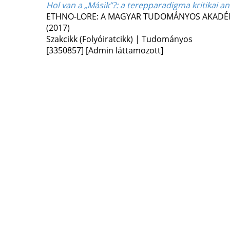
Hol van a „Másik”?
: a terepparadigma kritikai a
ETHNO-LORE: A MAGYAR TUDOMÁNYOS AKADÉM
(2017)
Szakcikk (Folyóiratcikk) | Tudományos
[3350857]
[Admin láttamozott]