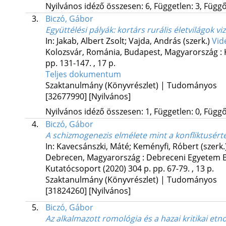
Nyilvános idéző összesen: 6, Független: 3, Függő:
3.
Biczó, Gábor
Együttélési pályák: kortárs rurális életvilágok 
In: Jakab, Albert Zsolt; Vajda, András (szerk.)
Vid
Kolozsvár, Románia,
Budapest, Magyarország :
pp. 131-147. , 17 p.
Teljes dokumentum
Szaktanulmány (Könyvrészlet) | Tudományos
[32677990]
[Nyilvános]
Nyilvános idéző összesen: 1, Független: 0, Függő:
4.
Biczó, Gábor
A schizmogenezis elmélete mint a konfliktusér
In: Kavecsánszki, Máté; Keményfi, Róbert (szerk.
Debrecen, Magyarország :
Debreceni Egyetem B
Kutatócsoport
(2020)
304 p.
pp. 67-79. , 13 p.
Szaktanulmány (Könyvrészlet) | Tudományos
[31824260]
[Nyilvános]
5.
Biczó, Gábor
Az alkalmazott romológia és a hazai kritikai etno