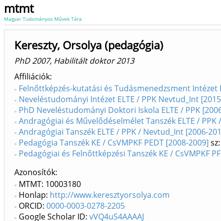
mtmt
Magyar Tudományos Művek Tára
Kereszty, Orsolya (pedagógia)
PhD 2007, Habilitált doktor 2013
Affiliációk
Felnőttképzés-kutatási és Tudásmenedzsment Intézet E
Neveléstudományi Intézet ELTE / PPK Nevtud_Int [2015
PhD Neveléstudományi Doktori Iskola ELTE / PPK [2006
Andragógiai és Művelődéselmélet Tanszék ELTE / PPK /
Andragógiai Tanszék ELTE / PPK / Nevtud_Int [2006-201
Pedagógia Tanszék KE / CsVMPKF PEDT [2008-2009]
sz:
Pedagógiai és Felnőttképzési Tanszék KE / CsVMPKF PF
Azonosítók
MTMT: 10003180
Honlap:
http://www.keresztyorsolya.com
ORCID:
0000-0003-0278-2205
Google Scholar ID:
vVQ4uS4AAAAJ