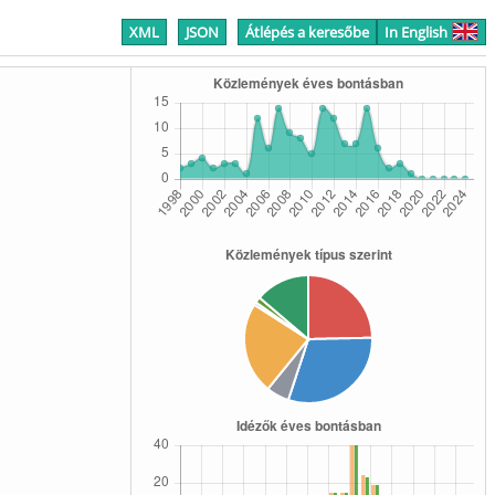
XML
JSON
Átlépés a keresőbe
In English