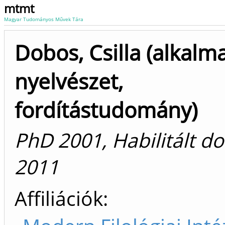
mtmt
Magyar Tudományos Művek Tára
Dobos, Csilla (alkalm
nyelvészet,
fordítástudomány)
PhD 2001, Habilitált d
2011
Affiliációk