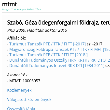
mtmt
Magyar Tudományos Művek Tára
Szabó, Géza (Idegenforgalmi földrajz, terü
PhD 2000, Habilitált doktor 2015
Affiliációk
Turizmus Tanszék PTE / TTK / FI TT [-2017]
sz: -2017
Magyarország Földrajza Tanszék PTE / TTK / FI MFT [18
Turizmus Tanszék PTE / TTK / FFI TT [2018-]
Dunántúli Tudományos Osztály HRN KRTK / RKI DTO [2
Dunántúli Tudományos Intézet RKK DTI [1984-2011]
sz
Azonosítók
MTMT: 10003057
Közlemények
Válogatott közlemények
Összesítő tábla