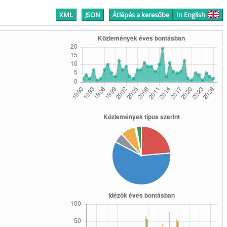
XML
JSON
Átlépés a keresőbe
In English