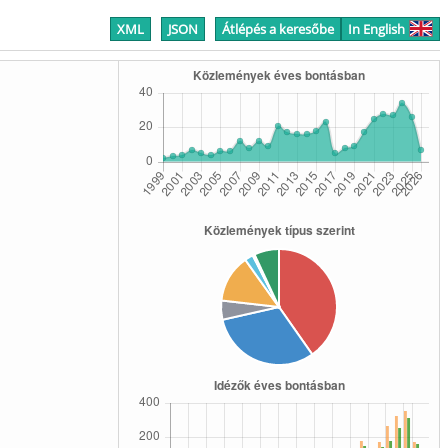
XML
JSON
Átlépés a keresőbe
In English