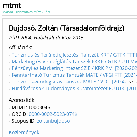
mtmt
Magyar Tudományos Művek Tára
Bujdosó, Zoltán (Társadalomföldrajz)
PhD 2004, Habilitált doktor 2015
Affiliációk
Turizmus és Területfejlesztési Tanszék KRF / GTTK TTT
Marketing és Vendéglátás Tanszék EKKE / GTK / ÜTI MV
Pénzügyi és Marketing Intézet SZIE / KRK PMI [2020-202
Fenntartható Turizmus Tanszék MATE / VFGI FTT [2021-
Turizmus-vendéglátás Tanszék MATE / VFGI [2024-]
sz: 
Fürdővárosok Tudományos Kutatóintézet FÜTUKI [201
Azonosítók
MTMT: 10003045
ORCID:
0000-0002-5023-074X
Scopus ID:
zoltanbujdoso
Közlemények