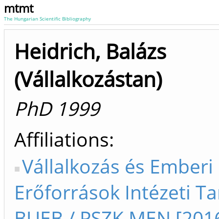
mtmt
The Hungarian Scientific Bibliography
Heidrich, Balázs
(Vállalkozástan)
PhD 1999
Affiliations
Vállalkozás és Emberi
Erőforrások Intézeti T
BUEB / PSZK MEN [201