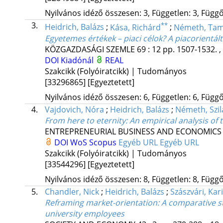
Nyilvános idéző összesen: 3, Független: 3, Függő:
3.
**
Heidrich, Balázs
;
Kása, Richárd
;
Németh, Ta
Egyetemes értékek – piaci célok? A piacorientál
KÖZGAZDASÁGI SZEMLE
69
:
12
pp. 1507-1532. ,
DOI
Kiadónál
REAL
Szakcikk (Folyóiratcikk) | Tudományos
[33296865]
[Egyeztetett]
Nyilvános idéző összesen: 6, Független: 6, Függő:
4.
Vajdovich, Nóra
;
Heidrich, Balázs
;
Németh, Szil
From here to eternity: An empirical analysis of 
ENTREPRENEURIAL BUSINESS AND ECONOMICS
DOI
WoS
Scopus
Egyéb URL
Egyéb URL
Szakcikk (Folyóiratcikk) | Tudományos
[33544296]
[Egyeztetett]
Nyilvános idéző összesen: 8, Független: 8, Függő:
5.
Chandler, Nick
;
Heidrich, Balázs
;
Szászvári, Kar
Reframing market-orientation: A comparative st
university employees