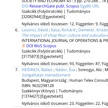
SOCIETY AND ECONOMY
43
:
3
pp. 270-288. , 18 
DOI
ResearchGate publ.
Scopus
Egyéb URL
Szakcikk (Folyóiratcikk) | Tudományos
[32082944]
[Egyeztetett]
Nyilvános idéző összesen: 12, Független: 9, Függő
6.
Losonci, Dàvid
;
Kása, Richárd
;
Demeter, Kriszt
The impact of shop floor culture and subcultur
INTERNATIONAL JOURNAL OF OPERATIONS &
DOI
WoS
Scopus
Szakcikk (Folyóiratcikk) | Tudományos
[3175873]
[Egyeztetett]
Nyilvános idéző összesen: 93, Független: 87, Füg
7.
HEIDRICH, Balázs
;
Nádor, Éva
;
Somogyi, Aliz
;
M
Szolgáltatás menedzsment
Budapest, Magyarország :
Human Telex Consult
ISBN:
9632298128
Szakkönyv (Könyv) | Tudományos
[1374427]
[Egyeztetett]
Nyilvános idéző összesen: 23, Független: 22, Füg