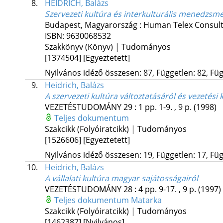
8.
HEIDRICH, Balázs
Szervezeti kultúra és interkulturális menedzsm
Budapest, Magyarország :
Human Telex Consult
ISBN:
9630068532
Szakkönyv (Könyv) | Tudományos
[1374504]
[Egyeztetett]
Nyilvános idéző összesen: 87, Független: 82, Füg
9.
Heidrich, Balázs
A szervezeti kultúra változtatásáról és vezetési 
VEZETÉSTUDOMÁNY
29
:
1
pp. 1-9. , 9 p.
(1998)
Teljes dokumentum
Szakcikk (Folyóiratcikk) | Tudományos
[1526606]
[Egyeztetett]
Nyilvános idéző összesen: 19, Független: 17, Füg
10.
Heidrich, Balázs
A vállalati kultúra magyar sajátosságairól
VEZETÉSTUDOMÁNY
28
:
4
pp. 9-17. , 9 p.
(1997)
Teljes dokumentum
Matarka
Szakcikk (Folyóiratcikk) | Tudományos
[1462387]
[Nyilvános]