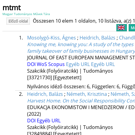
mtmt
Magyar Tudományos Művek Tára
Összesen 10 elem 1 oldalon, 10 listázva, a(z) 1
Előző oldal
Me
1.
Mosolygó-Kiss, Ágnes
;
Heidrich, Balázs
;
Chandl
Knowing me, knowing you: A study of the types 
family takeover of family businesses in Hungary
JOURNAL OF EAST EUROPEAN MANAGEMENT ST
DOI
WoS
Scopus
Egyéb URL
Egyéb URL
Szakcikk (Folyóiratcikk) | Tudományos
[33721730]
[Egyeztetett]
Nyilvános idéző összesen: 6, Független: 6, Függő:
2.
Heidrich, Balázs
;
Németh, Krisztina
;
Németh, Sz
Harvest Home. On the Social Responsibility Co
EDUKACJA EKONOMISTOW I MENEDZEROW / E
(2022)
DOI
Egyéb URL
Szakcikk (Folyóiratcikk) | Tudományos
[32849884]
[Egyeztetett]