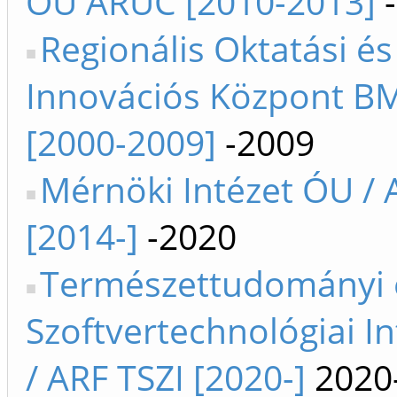
ÓU ARUC [2010-2013]
-
Regionális Oktatási és
Innovációs Központ B
[2000-2009]
-2009
Mérnöki Intézet ÓU / 
[2014-]
-2020
Természettudományi 
Szoftvertechnológiai I
/ ARF TSZI [2020-]
2020