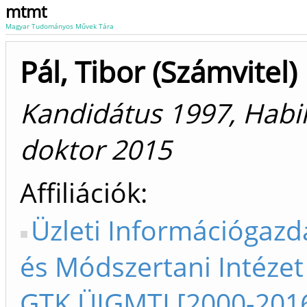
mtmt
Magyar Tudományos Művek Tára
Pál, Tibor (Számvitel)
Kandidátus 1997, Habili
doktor 2015
Affiliációk
Üzleti Információgazd
és Módszertani Intézet
GTK ÜIGMTI [2000-201