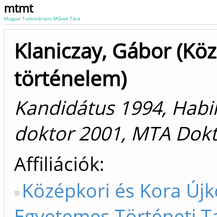
mtmt
Magyar Tudományos Művek Tára
Klaniczay, Gábor (Kö
történelem)
Kandidátus 1994, Habili
doktor 2001, MTA Dok
Affiliációk
Középkori és Kora Újk
Egyetemes Történeti T