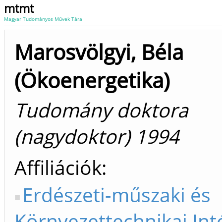
mtmt
Magyar Tudományos Művek Tára
Marosvölgyi, Béla
(Ökoenergetika)
Tudomány doktora
(nagydoktor) 1994
Affiliációk
Erdészeti-műszaki és
Környezettechnikai Int