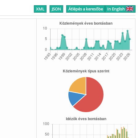
XML
JSON
Átlépés a keresőbe
In English