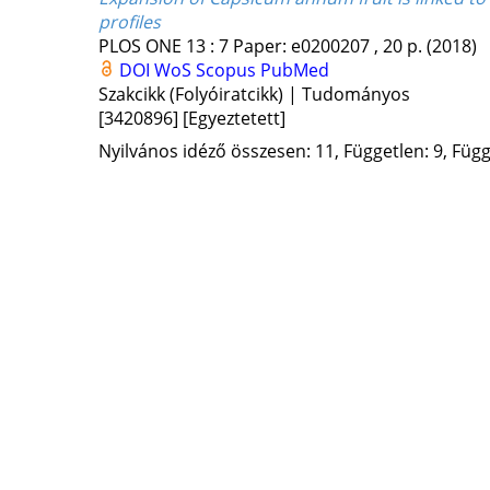
profiles
PLOS ONE
13
:
7
Paper: e0200207 , 20 p.
(2018)
DOI
WoS
Scopus
PubMed
Szakcikk (Folyóiratcikk) | Tudományos
[3420896]
[Egyeztetett]
Nyilvános idéző összesen: 11, Független: 9, Függő