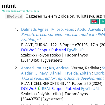
mtmt
Magyar Tudományos Művek Tára
Összesen 12 elem 2 oldalon, 10 listázva, a(z) 1
Előző oldal
Me
1.
Dalmadi, Ágnes
;
Miloro, Fabio
;
Abdu, Auwalu
;
Remote precursor elements can modulate RNA in
Arabidopsis
PLANT JOURNAL
122
:
3
Paper: e70195 , 17 p.
(2
DOI
WoS
Scopus
PubMed
Egyéb URL
Szakcikk (Folyóiratcikk) | Tudományos
[36143450]
[Egyeztetett]
2.
Ahmad, Imtiaz
;
Kis, András
;
Verma, Radhika
;
S
Aladár
;
Silhavy, Dániel
;
Havelda, Zoltán
;
Csorba
TFIIS is required for reproductive development
PLANT CELL REPORTS
43
:
11
Paper: 260
(2024)
DOI
WoS
REAL
Scopus
PubMed
Egyéb URL
Szakcikk (Folyóiratcikk) | Tudományos
[35449750]
[Egyeztetett]