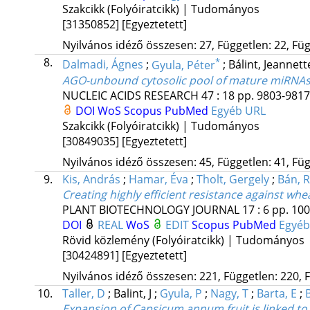
Szakcikk (Folyóiratcikk) | Tudományos
[31350852]
[Egyeztetett]
Nyilvános idéző összesen: 27, Független: 22, Füg
8.
*
Dalmadi, Ágnes
;
Gyula, Péter
;
Bálint, Jeannet
AGO-unbound cytosolic pool of mature miRNAs in
NUCLEIC ACIDS RESEARCH
47
:
18
pp. 9803-9817.
DOI
WoS
Scopus
PubMed
Egyéb URL
Szakcikk (Folyóiratcikk) | Tudományos
[30849035]
[Egyeztetett]
Nyilvános idéző összesen: 45, Független: 41, Füg
9.
Kis, András
;
Hamar, Éva
;
Tholt, Gergely
;
Bán, R
Creating highly efficient resistance against wh
PLANT BIOTECHNOLOGY JOURNAL
17
:
6
pp. 100
DOI
REAL
WoS
EDIT
Scopus
PubMed
Egyéb
Rövid közlemény (Folyóiratcikk) | Tudományos
[30424891]
[Egyeztetett]
Nyilvános idéző összesen: 221, Független: 220, F
10.
Taller, D
;
Balint, J
;
Gyula, P
;
Nagy, T
;
Barta, E
;
B
Expansion of Capsicum annum fruit is linked to