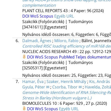
complementation
PLANT CELL REPORTS
43
:
4
Paper: 96
(2024)
DOI
WoS
Scopus
Egyéb URL
Szakcikk (Folyóiratcikk) | Tudományos
[34741611]
[Egyeztetett]
Nyilvános idéző összesen: 6, Független: 6, Függő:
6.
Dalmadi, Ágnes
;
Miloro, Fabio
;
Bálint, Jeannet
Controlled RISC loading efficiency of miR168
NUCLEIC ACIDS RESEARCH
49
:
22
pp. 12912-1292
DOI
WoS
Scopus
PubMed
Teljes dokumentu
Szakcikk (Folyóiratcikk) | Tudományos
[32505317]
[Egyeztetett]
Nyilvános idéző összesen: 25, Független: 23, Füg
7.
Hamar, Éva
;
Szaker, Henrik Mihály
;
Kis, András
Gyula, Péter ✉
;
Csorba, Tibor ✉
;
Havelda, Zolt
Genome-Wide Identification of RNA Silencing-Re
Stress in Barley (Hordeum vulgare L.)
BIOMOLECULES
10
:
6
Paper: 929 , 27 p.
(2020)
DOI
WoS
Scopus
Egyéb URL