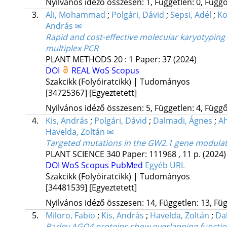
Nyilvános idéző összesen: 1, Független: 0, Függő:
3.
Ali, Mohammad
;
Polgári, Dávid
;
Sepsi, Adél
;
Ko
András ✉
Rapid and cost-effective molecular karyotyping
multiplex PCR
PLANT METHODS
20
:
1
Paper: 37
(2024)
DOI
REAL
WoS
Scopus
Szakcikk (Folyóiratcikk) | Tudományos
[34725367]
[Egyeztetett]
Nyilvános idéző összesen: 5, Független: 4, Függő:
4.
Kis, András
;
Polgári, Dávid
;
Dalmadi, Ágnes
;
Ah
Havelda, Zoltán ✉
Targeted mutations in the GW2.1 gene modulate g
PLANT SCIENCE
340
Paper: 111968 , 11 p.
(2024)
DOI
WoS
Scopus
PubMed
Egyéb URL
Szakcikk (Folyóiratcikk) | Tudományos
[34481539]
[Egyeztetett]
Nyilvános idéző összesen: 14, Független: 13, Füg
5.
Miloro, Fabio
;
Kis, András
;
Havelda, Zoltán
;
Da
Barley AGO4 proteins show overlapping function