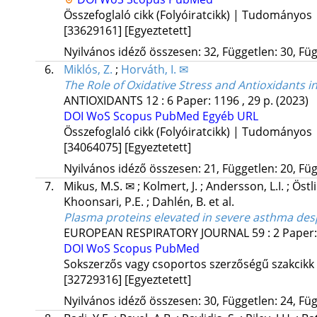
Összefoglaló cikk (Folyóiratcikk) | Tudományos
[33629161]
[Egyeztetett]
Nyilvános idéző összesen: 32, Független: 30, Füg
6.
Miklós, Z.
;
Horváth, I. ✉
The Role of Oxidative Stress and Antioxidants 
ANTIOXIDANTS
12
:
6
Paper: 1196 , 29 p.
(2023)
DOI
WoS
Scopus
PubMed
Egyéb URL
Összefoglaló cikk (Folyóiratcikk) | Tudományos
[34064075]
[Egyeztetett]
Nyilvános idéző összesen: 21, Független: 20, Füg
7.
Mikus, M.S. ✉
;
Kolmert, J.
;
Andersson, L.I.
;
Östli
Khoonsari, P.E.
;
Dahlén, B.
et al.
Plasma proteins elevated in severe asthma desp
EUROPEAN RESPIRATORY JOURNAL
59
:
2
Paper:
DOI
WoS
Scopus
PubMed
Sokszerzős vagy csoportos szerzőségű szakcikk
[32729316]
[Egyeztetett]
Nyilvános idéző összesen: 30, Független: 24, Füg