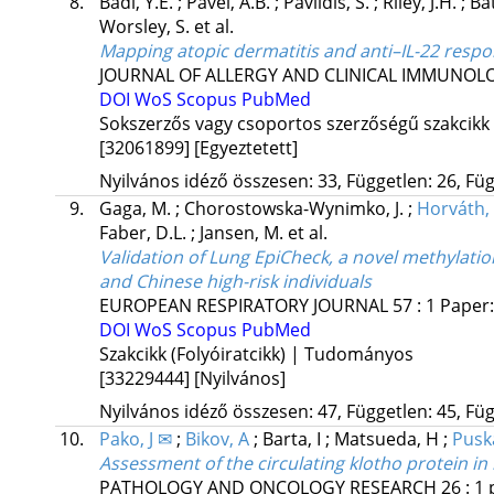
8.
Badi, Y.E.
;
Pavel, A.B.
;
Pavlidis, S.
;
Riley, J.H.
;
Ba
Worsley, S.
et al.
Mapping atopic dermatitis and anti–IL-22 respo
JOURNAL OF ALLERGY AND CLINICAL IMMUNOL
DOI
WoS
Scopus
PubMed
Sokszerzős vagy csoportos szerzőségű szakcikk
[32061899]
[Egyeztetett]
Nyilvános idéző összesen: 33, Független: 26, Füg
9.
Gaga, M.
;
Chorostowska-Wynimko, J.
;
Horváth, 
Faber, D.L.
;
Jansen, M.
et al.
Validation of Lung EpiCheck, a novel methylatio
and Chinese high-risk individuals
EUROPEAN RESPIRATORY JOURNAL
57
:
1
Paper:
DOI
WoS
Scopus
PubMed
Szakcikk (Folyóiratcikk) | Tudományos
[33229444]
[Nyilvános]
Nyilvános idéző összesen: 47, Független: 45, Füg
10.
Pako, J ✉
;
Bikov, A
;
Barta, I
;
Matsueda, H
;
Pusk
Assessment of the circulating klotho protein in
PATHOLOGY AND ONCOLOGY RESEARCH
26
:
1