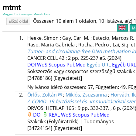
mtmt
Magyar Tudományos Művek Tára
Összesen 10 elem 1 oldalon, 10 listázva, a(z) 1
Előző oldal
Me
1.
Heeke, Simon
;
Gay, Carl M.
;
Estecio, Marcos R.
Raso, Maria Gabriela
;
Rocha, Pedro
;
Lai, Siqi
et
Tumor- and circulating-free DNA methylation iden
CANCER CELL
42
:
2
pp. 225-237.e5.
(2024)
DOI
WoS
Scopus
PubMed
Egyéb URL
Egyéb URL
Sokszerzős vagy csoportos szerzőségű szakcikk
[34788186]
[Egyeztetett]
Nyilvános idéző összesen: 57, Független: 49, Füg
2.
Örlős, Zoltán ✉
;
Miklós, Zsuzsanna
;
Horváth, Il
A COVID–19-fertőzéssel és -immunizációval szer
ORVOSI HETILAP
165
:
9
pp. 332-337. , 6 p.
(2024
DOI
REAL
WoS
Scopus
PubMed
Szakcikk (Folyóiratcikk) | Tudományos
[34724154]
[Egyeztetett]