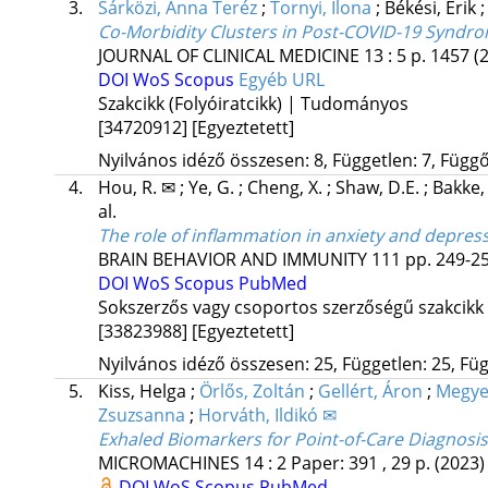
3.
Sárközi, Anna Teréz
;
Tornyi, Ilona
;
Békési, Erik
Co-Morbidity Clusters in Post-COVID-19 Syndr
JOURNAL OF CLINICAL MEDICINE
13
:
5
p. 1457
(
DOI
WoS
Scopus
Egyéb URL
Szakcikk (Folyóiratcikk) | Tudományos
[34720912]
[Egyeztetett]
Nyilvános idéző összesen: 8, Független: 7, Függő:
4.
Hou, R. ✉
;
Ye, G.
;
Cheng, X.
;
Shaw, D.E.
;
Bakke,
al.
The role of inflammation in anxiety and depre
BRAIN BEHAVIOR AND IMMUNITY
111
pp. 249-25
DOI
WoS
Scopus
PubMed
Sokszerzős vagy csoportos szerzőségű szakcikk
[33823988]
[Egyeztetett]
Nyilvános idéző összesen: 25, Független: 25, Füg
5.
Kiss, Helga
;
Örlős, Zoltán
;
Gellért, Áron
;
Megyes
Zsuzsanna
;
Horváth, Ildikó ✉
Exhaled Biomarkers for Point-of-Care Diagnosi
MICROMACHINES
14
:
2
Paper: 391 , 29 p.
(2023)
DOI
WoS
Scopus
PubMed