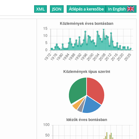
XML
JSON
Átlépés a keresőbe
In English