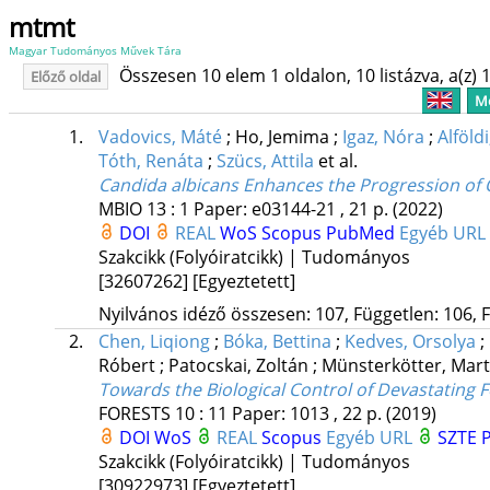
mtmt
Magyar Tudományos Művek Tára
Összesen 10 elem 1 oldalon, 10 listázva, a(z) 1
Előző oldal
Me
1.
Vadovics, Máté
;
Ho, Jemima
;
Igaz, Nóra
;
Alföld
Tóth, Renáta
;
Szücs, Attila
et al.
Candida albicans Enhances the Progression of 
MBIO
13
:
1
Paper: e03144-21 , 21 p.
(2022)
DOI
REAL
WoS
Scopus
PubMed
Egyéb URL
Szakcikk (Folyóiratcikk) | Tudományos
[32607262]
[Egyeztetett]
Nyilvános idéző összesen: 107, Független: 106, F
2.
Chen, Liqiong
;
Bóka, Bettina
;
Kedves, Orsolya
;
Róbert
;
Patocskai, Zoltán
;
Münsterkötter, Mar
Towards the Biological Control of Devastating 
FORESTS
10
:
11
Paper: 1013 , 22 p.
(2019)
DOI
WoS
REAL
Scopus
Egyéb URL
SZTE P
Szakcikk (Folyóiratcikk) | Tudományos
[30922973]
[Egyeztetett]