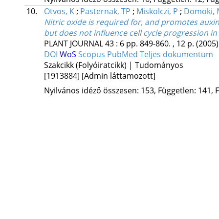
10.
Otvos, K
;
Pasternak, TP
;
Miskolczi, P
;
Domoki, 
Nitric oxide is required for, and promotes auxi
but does not influence cell cycle progression in a
PLANT JOURNAL
43
:
6
pp. 849-860. , 12 p.
(2005)
DOI
WoS
Scopus
PubMed
Teljes dokumentum
Szakcikk (Folyóiratcikk) | Tudományos
[1913884]
[Admin láttamozott]
Nyilvános idéző összesen: 153, Független: 141, F