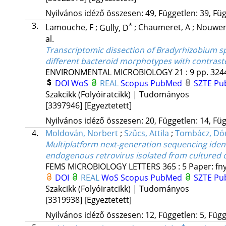
Nyilvános idéző összesen: 49, Független: 39, Füg
3.
*
Lamouche, F
;
Gully, D
;
Chaumeret, A
;
Nouwen
al.
Transcriptomic dissection of Bradyrhizobium s
different bacteroid morphotypes with contraste
ENVIRONMENTAL MICROBIOLOGY
21
:
9
pp. 3244
DOI
WoS
REAL
Scopus
PubMed
SZTE Pub
Szakcikk (Folyóiratcikk) | Tudományos
[3397946]
[Egyeztetett]
Nyilvános idéző összesen: 20, Független: 14, Füg
4.
Moldován, Norbert
;
Szűcs, Attila
;
Tombácz, Dó
Multiplatform next-generation sequencing ident
endogenous retrovirus isolated from cultured c
FEMS MICROBIOLOGY LETTERS
365
:
5
Paper: fny
DOI
REAL
WoS
Scopus
PubMed
SZTE Pub
Szakcikk (Folyóiratcikk) | Tudományos
[3319938]
[Egyeztetett]
Nyilvános idéző összesen: 12, Független: 5, Függő