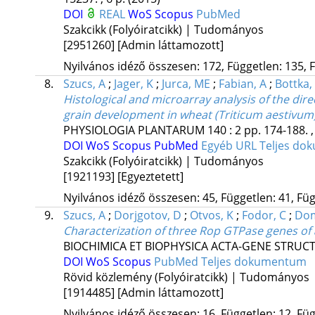
DOI
REAL
WoS
Scopus
PubMed
Szakcikk (Folyóiratcikk) | Tudományos
[2951260]
[Admin láttamozott]
Nyilvános idéző összesen: 172, Független: 135, F
8.
Szucs, A
;
Jager, K
;
Jurca, ME
;
Fabian, A
;
Bottka,
Histological and microarray analysis of the dir
grain development in wheat (Triticum aestivum
PHYSIOLOGIA PLANTARUM
140
:
2
pp. 174-188. ,
DOI
WoS
Scopus
PubMed
Egyéb URL
Teljes d
Szakcikk (Folyóiratcikk) | Tudományos
[1921193]
[Egyeztetett]
Nyilvános idéző összesen: 45, Független: 41, Füg
9.
Szucs, A
;
Dorjgotov, D
;
Otvos, K
;
Fodor, C
;
Dom
Characterization of three Rop GTPase genes of al
BIOCHIMICA ET BIOPHYSICA ACTA-GENE STRUC
DOI
WoS
Scopus
PubMed
Teljes dokumentum
Rövid közlemény (Folyóiratcikk) | Tudományos
[1914485]
[Admin láttamozott]
Nyilvános idéző összesen: 16, Független: 12, Füg