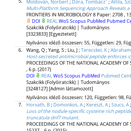
5.
*
Moldován, Norbert
;
Dóra, Tombácz
;
Attila, Sz
Multi-Platform Sequencing Approach Reveals a 
FRONTIERS IN MICROBIOLOGY
8
Paper: 2708 , 1
DOI
REAL
WoS
Scopus
PubMed
Pubmed Ce
Szakcikk (Folyóiratcikk) | Tudományos
[3323833]
[Egyeztetett]
Nyilvános idéző összesen: 55, Független: 29, Füg
6.
Wang, Q
;
Yang, S
;
Liu, J
;
Terecskei, K
;
Abraham,
Host-secreted antimicrobial peptide enforces sy
PROCEEDINGS OF THE NATIONAL ACADEMY OF S
, 6 p.
(2017)
DOI
REAL
WoS
Scopus
PubMed
Pubmed Cent
Szakcikk (Folyóiratcikk) | Tudományos
[3248127]
[Admin láttamozott]
Nyilvános idéző összesen: 120, Független: 98, Fü
7.
Horvath, B
;
Domonkos, A
;
Kereszt, A
;
Szucs, A
Loss of the nodule-specific cysteine rich pepti
truncatula dnf7 mutant.
PROCEEDINGS OF THE NATIONAL ACADEMY OF S
15237. , 6 p.
(2015)