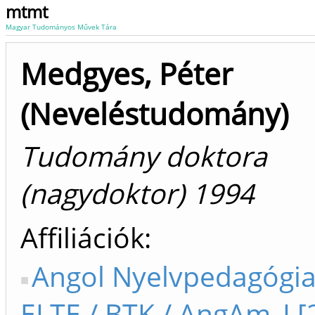
mtmt
Magyar Tudományos Művek Tára
Medgyes, Péter
(Neveléstudomány)
Tudomány doktora
(nagydoktor) 1994
Affiliációk
Angol Nyelvpedagógia
ELTE / BTK / AngAm_I [