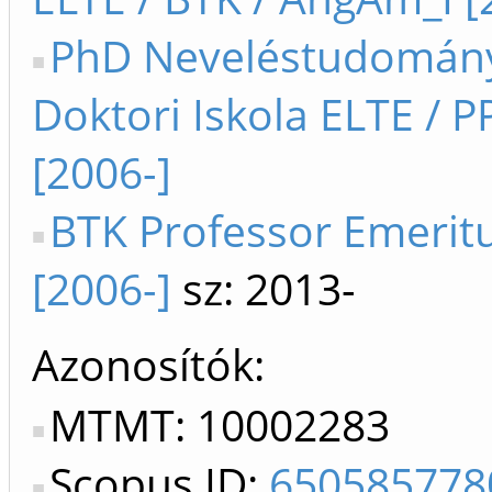
PhD Neveléstudomán
Doktori Iskola ELTE / P
[2006-]
BTK Professor Emerit
[2006-]
sz: 2013-
Azonosítók
MTMT: 10002283
Scopus ID:
650585778