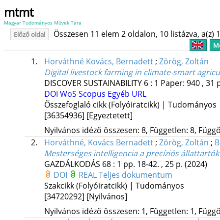
mtmt
Magyar Tudományos Művek Tára
Összesen 11 elem 2 oldalon, 10 listázva, a(z) 1
Előző oldal
Me
1.
Horváthné Kovács, Bernadett
;
Zörög, Zoltán
Digital livestock farming in climate-smart agri
DISCOVER SUSTAINABILITY
6
:
1
Paper: 940 , 31 
DOI
WoS
Scopus
Egyéb URL
Összefoglaló cikk (Folyóiratcikk) | Tudományos
[36354936]
[Egyeztetett]
Nyilvános idéző összesen: 8, Független: 8, Függő:
2.
Horváthné, Kovács Bernadett
;
Zörög, Zoltán
;
B
Mesterséges intelligencia a precíziós állattartó
GAZDÁLKODÁS
68
:
1
pp. 18-42. , 25 p.
(2024)
DOI
REAL
Teljes dokumentum
Szakcikk (Folyóiratcikk) | Tudományos
[34720292]
[Nyilvános]
Nyilvános idéző összesen: 1, Független: 1, Függő: