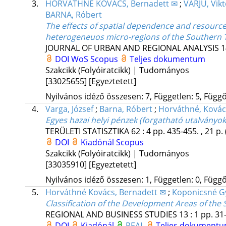
3.
HORVÁTHNÉ KOVÁCS, Bernadett ✉
;
VARJÚ, Vikt
BARNA, Róbert
The effects of spatial dependence and resource 
heterogeneuos micro-regions of the Southern 
JOURNAL OF URBAN AND REGIONAL ANALYSIS
1
DOI
WoS
Scopus
Teljes dokumentum
Szakcikk (Folyóiratcikk) | Tudományos
[33025655]
[Egyeztetett]
Nyilvános idéző összesen: 7, Független: 5, Függő:
4.
Varga, József
;
Barna, Róbert
;
Horváthné, Kovác
Egyes hazai helyi pénzek (forgatható utalványok
TERÜLETI STATISZTIKA
62
:
4
pp. 435-455. , 21 p.
DOI
Kiadónál
Scopus
Szakcikk (Folyóiratcikk) | Tudományos
[33035910]
[Egyeztetett]
Nyilvános idéző összesen: 1, Független: 0, Függő:
5.
Horváthné Kovács, Bernadett ✉
;
Koponicsné G
Classification of the Development Areas of th
REGIONAL AND BUSINESS STUDIES
13
:
1
pp. 31-
DOI
Kiadónál
REAL
Teljes dokument