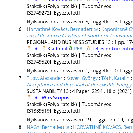
Szakcikk (Folyóiratcikk) | Tudományos
[32749272]
[Egyeztetett]
Nyilvános idéző összesen: 5, Független: 3, Függő:
6.
Horváthné Kovács, Bernadett ✉
;
Koponicsné G
Local Resource Clusters of Southern Transdan
REGIONAL AND BUSINESS STUDIES
13
:
1
pp. 17-
DOI
Kiadónál
REAL
Teljes dokument
Szakcikk (Folyóiratcikk) | Tudományos
[32749520]
[Egyeztetett]
Nyilvános idéző összesen: 1, Független: 0, Függő:
7.
Titov, Alexander
;
Kövér, György
;
Tóth, Katalin
;
Acceptance and Potential of Renewable Energy
SUSTAINABILITY
13
:
4
Paper: 2294 , 18 p.
(2021)
DOI
WoS
Scopus
Szakcikk (Folyóiratcikk) | Tudományos
[31889519]
[Egyeztetett]
Nyilvános idéző összesen: 19, Független: 19, Füg
8.
NAGY, Bernadett ✉
;
HORVÁTHNÉ KOVÁCS, Bern