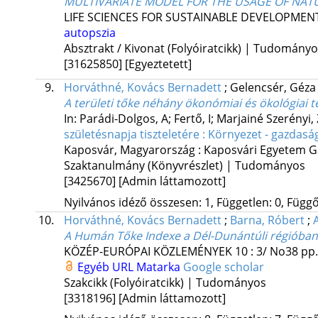
MULTIVARIATE MODEL FOR THE USAGE OF NATU
LIFE SCIENCES FOR SUSTAINABLE DEVELOPMEN
autopszia
Absztrakt / Kivonat (Folyóiratcikk) | Tudomány
[31625850]
[Egyeztetett]
9.
Horváthné, Kovács Bernadett
;
Gelencsér, Géz
A területi tőke néhány ökonómiai és ökológiai 
In: Parádi-Dolgos, A; Fertő, I; Marjainé Szerényi, 
születésnapja tiszteletére : Környezet - gazdasá
Kaposvár, Magyarország :
Kaposvári Egyetem 
Szaktanulmány (Könyvrészlet) | Tudományos
[3425670]
[Admin láttamozott]
Nyilvános idéző összesen: 1, Független: 0, Függő:
10.
Horváthné, Kovács Bernadett
;
Barna, Róbert
;
A Humán Tőke Indexe a Dél-Dunántúli régióban
KÖZÉP-EURÓPAI KÖZLEMÉNYEK
10
:
3/ No38
pp.
Egyéb URL
Matarka
Google scholar
Szakcikk (Folyóiratcikk) | Tudományos
[3318196]
[Admin láttamozott]