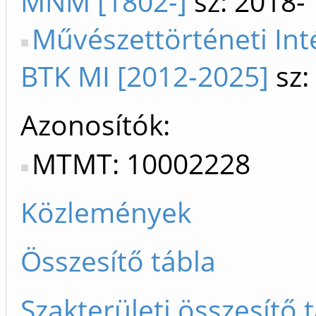
MNM [1802-]
sz: 2018-
Művészettörténeti In
BTK MI [2012-2025]
sz:
Azonosítók
MTMT: 10002228
Közlemények
Összesítő tábla
Szakterületi összesítő 