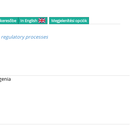
 keresőbe
In English
Megjelenítési opciók
c regulatory processes
genia