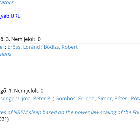
cators
gyéb URL
: 3, Nem jelölt: 0
el
;
Erőss, Loránd
;
Bódizs, Róbert
umans
gő: 1, Nem jelölt: 0
Csenge
;
Ujma, Péter P.
;
Gombos, Ferenc
;
Simor, Péter
;
Pót
s of NREM sleep based on the power law scaling of the Fo
021)