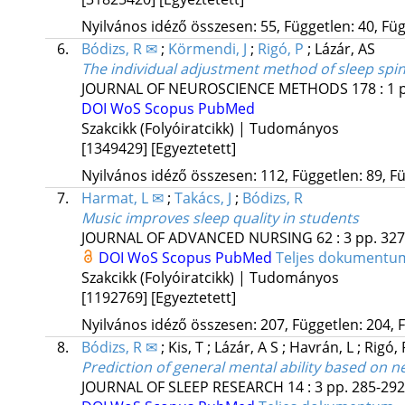
Nyilvános idéző összesen: 55, Független: 40, Füg
6.
Bódizs, R ✉
;
Körmendi, J
;
Rigó, P
;
Lázár, AS
The individual adjustment method of sleep spi
JOURNAL OF NEUROSCIENCE METHODS
178
:
1
p
DOI
WoS
Scopus
PubMed
Szakcikk (Folyóiratcikk) | Tudományos
[1349429]
[Egyeztetett]
Nyilvános idéző összesen: 112, Független: 89, Fü
7.
Harmat, L ✉
;
Takács, J
;
Bódizs, R
Music improves sleep quality in students
JOURNAL OF ADVANCED NURSING
62
:
3
pp. 327
DOI
WoS
Scopus
PubMed
Teljes dokument
Szakcikk (Folyóiratcikk) | Tudományos
[1192769]
[Egyeztetett]
Nyilvános idéző összesen: 207, Független: 204, F
8.
Bódizs, R ✉
;
Kis, T
;
Lázár, A S
;
Havrán, L
;
Rigó,
Prediction of general mental ability based on n
JOURNAL OF SLEEP RESEARCH
14
:
3
pp. 285-292.