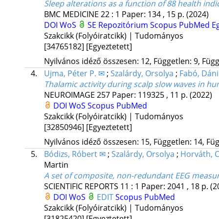
Sleep alterations as a function of 88 health indi
BMC MEDICINE
22
:
1
Paper: 134 , 15 p.
(2024)
DOI
WoS
SE Repozitórium
Scopus
PubMed
E
Szakcikk (Folyóiratcikk) | Tudományos
[34765182]
[Egyeztetett]
Nyilvános idéző összesen: 12, Független: 9, Függő
4.
Ujma, Péter P. ✉
;
Szalárdy, Orsolya
;
Fabó, Dáni
Thalamic activity during scalp slow waves in h
NEUROIMAGE
257
Paper: 119325 , 11 p.
(2022)
DOI
WoS
Scopus
PubMed
Szakcikk (Folyóiratcikk) | Tudományos
[32850946]
[Egyeztetett]
Nyilvános idéző összesen: 15, Független: 14, Füg
5.
Bódizs, Róbert ✉
;
Szalárdy, Orsolya
;
Horváth, 
Martin
A set of composite, non-redundant EEG measure
SCIENTIFIC REPORTS
11
:
1
Paper: 2041 , 18 p.
(2
DOI
WoS
EDIT
Scopus
PubMed
Szakcikk (Folyóiratcikk) | Tudományos
[31825420]
[Egyeztetett]