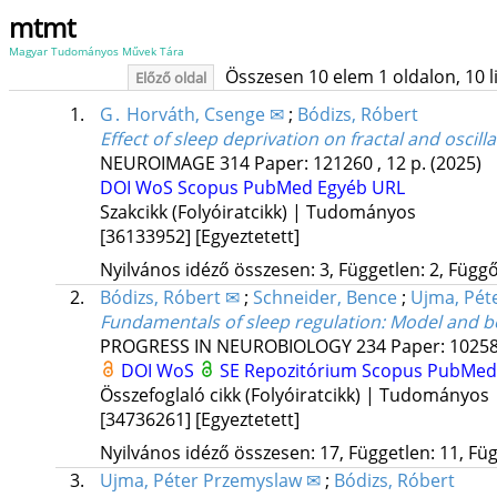
mtmt
Magyar Tudományos Művek Tára
Összesen 10 elem 1 oldalon, 10 lis
Előző oldal
1.
G․ Horváth, Csenge ✉
;
Bódizs, Róbert
Effect of sleep deprivation on fractal and osci
NEUROIMAGE
314
Paper: 121260 , 12 p.
(2025)
DOI
WoS
Scopus
PubMed
Egyéb URL
Szakcikk (Folyóiratcikk) | Tudományos
[36133952]
[Egyeztetett]
Nyilvános idéző összesen: 3, Független: 2, Függő:
2.
Bódizs, Róbert ✉
;
Schneider, Bence
;
Ujma, Péte
Fundamentals of sleep regulation: Model and b
PROGRESS IN NEUROBIOLOGY
234
Paper: 10258
DOI
WoS
SE Repozitórium
Scopus
PubMed
Összefoglaló cikk (Folyóiratcikk) | Tudományos
[34736261]
[Egyeztetett]
Nyilvános idéző összesen: 17, Független: 11, Füg
3.
Ujma, Péter Przemyslaw ✉
;
Bódizs, Róbert