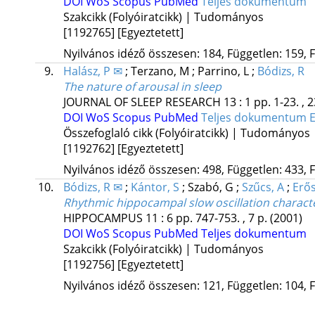
DOI
WoS
Scopus
PubMed
Teljes dokumentum
Szakcikk (Folyóiratcikk) | Tudományos
[1192765]
[Egyeztetett]
Nyilvános idéző összesen: 184, Független: 159, F
9.
Halász, P ✉
;
Terzano, M
;
Parrino, L
;
Bódizs, R
The nature of arousal in sleep
JOURNAL OF SLEEP RESEARCH
13
:
1
pp. 1-23. , 
DOI
WoS
Scopus
PubMed
Teljes dokumentum
Összefoglaló cikk (Folyóiratcikk) | Tudományos
[1192762]
[Egyeztetett]
Nyilvános idéző összesen: 498, Független: 433, F
10.
Bódizs, R ✉
;
Kántor, S
;
Szabó, G
;
Szűcs, A
;
Erős
Rhythmic hippocampal slow oscillation charact
HIPPOCAMPUS
11
:
6
pp. 747-753. , 7 p.
(2001)
DOI
WoS
Scopus
PubMed
Teljes dokumentum
Szakcikk (Folyóiratcikk) | Tudományos
[1192756]
[Egyeztetett]
Nyilvános idéző összesen: 121, Független: 104, F