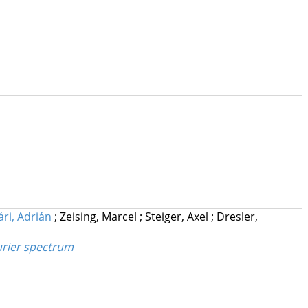
ári, Adrián
;
Zeising, Marcel
;
Steiger, Axel
;
Dresler,
urier spectrum