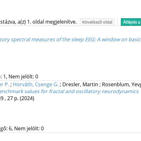
tázva, a(z) 1. oldal megjelenítve.
Következő oldal
Átlépés a
llatory spectral measures of the sleep EEG: A window on basi
 1, Nem jelölt: 0
r P.
;
Horváth, Csenge G.
;
Dresler, Martin
;
Rosenblum, Yev
enchmark values for fractal and oscillatory neurodynamics
9 , 27 p.
(2024)
gő: 6, Nem jelölt: 0