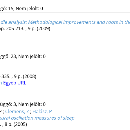
gő: 15, Nem jelölt: 0
ndle analysis: Methodological improvements and roots in th
p. 205-213. , 9 p.
(2009)
ggő: 23, Nem jelölt: 0
-335. , 9 p.
(2008)
um
Egyéb URL
üggő: 3, Nem jelölt: 0
 P
;
Clemens, Z
;
Halász, P
eural oscillation measures of sleep
 , 8 p.
(2005)