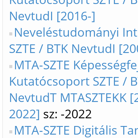
NevtudI [2016-]
Neveléstudományi Int
SZTE / BTK NevtudI [20
MTA-SZTE Képességfe
Kutatócsoport SZTE / B
NevtudT MTASZTEKK [
2022]
sz: -2022
MTA-SZTE Digitális Ta