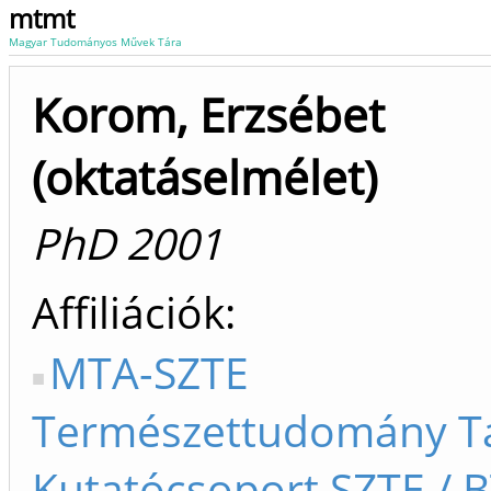
mtmt
Magyar Tudományos Művek Tára
Korom, Erzsébet
(oktatáselmélet)
PhD 2001
Affiliációk
MTA-SZTE
Természettudomány Ta
Kutatócsoport SZTE / B