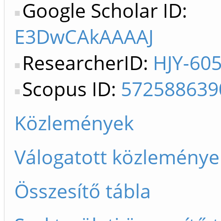
Google Scholar ID:
E3DwCAkAAAAJ
ResearcherID:
HJY-60
Scopus ID:
572588639
Közlemények
Válogatott közleménye
Összesítő tábla