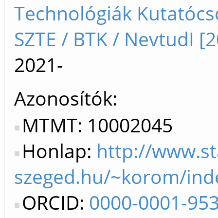
Technológiák Kutatócs
SZTE / BTK / NevtudI [2
2021-
Azonosítók
MTMT: 10002045
Honlap:
http://www.st
szeged.hu/~korom/ind
ORCID:
0000-0001-95