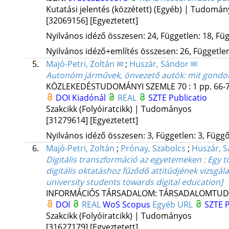
Kutatási jelentés (közzétett) (Egyéb) | Tudomá
[32069156]
[Egyeztetett]
Nyilvános idéző összesen: 24, Független: 18, Füg
Nyilvános idéző+említés összesen: 26, Független:
5.
Majó-Petri, Zoltán ✉
;
Huszár, Sándor ✉
Autonóm járművek, önvezető autók: mit gondol
KÖZLEKEDÉSTUDOMÁNYI SZEMLE
70
:
1
pp. 66-7
DOI
Kiadónál
REAL
SZTE Publicatio
Szakcikk (Folyóiratcikk) | Tudományos
[31279614]
[Egyeztetett]
Nyilvános idéző összesen: 3, Független: 3, Függő:
6.
Majó-Petri, Zoltán
;
Prónay, Szabolcs
;
Huszár, 
Digitális transzformáció az egyetemeken : Egy t
digitális oktatáshoz fűződő attitűdjének vizsgá
university students towards digital education]
INFORMÁCIÓS TÁRSADALOM: TÁRSADALOMTUD
DOI
REAL
WoS
Scopus
Egyéb URL
SZTE P
Szakcikk (Folyóiratcikk) | Tudományos
[31627179]
[Egyeztetett]