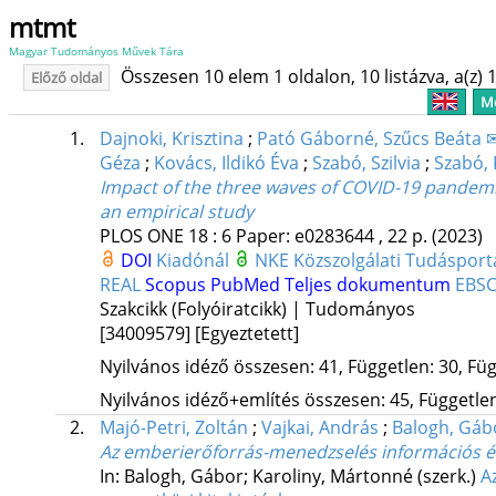
mtmt
Magyar Tudományos Művek Tára
Összesen 10 elem 1 oldalon, 10 listázva, a(z) 1
Előző oldal
Me
1.
Dajnoki, Krisztina
;
Pató Gáborné, Szűcs Beáta 
Géza
;
Kovács, Ildikó Éva
;
Szabó, Szilvia
;
Szabó, 
Impact of the three waves of COVID-19 pandemi
an empirical study
PLOS ONE
18
:
6
Paper: e0283644 , 22 p.
(2023)
DOI
Kiadónál
NKE Közszolgálati Tudásport
REAL
Scopus
PubMed
Teljes dokumentum
EBS
Szakcikk (Folyóiratcikk) | Tudományos
[34009579]
[Egyeztetett]
Nyilvános idéző összesen: 41, Független: 30, Füg
Nyilvános idéző+említés összesen: 45, Független:
2.
Majó-Petri, Zoltán
;
Vajkai, András
;
Balogh, Gáb
Az emberierőforrás-menedzselés információs é
In: Balogh, Gábor; Karoliny, Mártonné (szerk.)
A