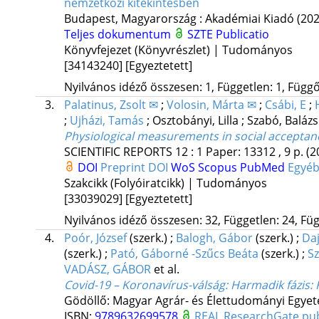
nemzetközi kitekintésben
Budapest, Magyarország :
Akadémiai Kiadó
(202
Teljes dokumentum
SZTE Publicatio
Könyvfejezet (Könyvrészlet) | Tudományos
[34143240]
[Egyeztetett]
Nyilvános idéző összesen: 1, Független: 1, Függő:
3.
Palatinus, Zsolt ✉
;
Volosin, Márta ✉
;
Csábi, E
;
;
Ujházi, Tamás
;
Osztobányi, Lilla
;
Szabó, Baláz
Physiological measurements in social acceptance
SCIENTIFIC REPORTS
12
:
1
Paper: 13312 , 9 p.
(2
DOI
Preprint DOI
WoS
Scopus
PubMed
Egyé
Szakcikk (Folyóiratcikk) | Tudományos
[33039029]
[Egyeztetett]
Nyilvános idéző összesen: 32, Független: 24, Füg
4.
Poór, József
(szerk.)
;
Balogh, Gábor
(szerk.)
;
Daj
(szerk.)
;
Pató, Gáborné -Szűcs Beáta
(szerk.)
;
Sz
VADÁSZ, GÁBOR
et al.
Covid-19 – Koronavírus-válság: Harmadik fázis
:
Gödöllő: Magyar Agrár- és Élettudományi Egye
ISBN:
9789632699578
REAL
ResearchGate pu