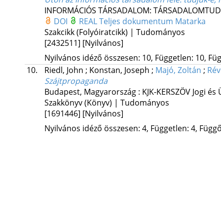
INFORMÁCIÓS TÁRSADALOM: TÁRSADALOMTUD
DOI
REAL
Teljes dokumentum
Matarka
Szakcikk (Folyóiratcikk) | Tudományos
[2432511]
[Nyilvános]
Nyilvános idéző összesen: 10, Független: 10, Füg
10.
Riedl, John
;
Konstan, Joseph
;
Majó, Zoltán
;
Rév
Szájtpropaganda
Budapest, Magyarország :
KJK-KERSZÖV Jogi és Ü
Szakkönyv (Könyv) | Tudományos
[1691446]
[Nyilvános]
Nyilvános idéző összesen: 4, Független: 4, Függő: