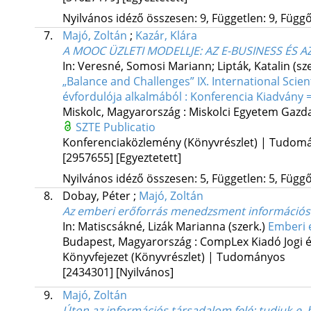
Nyilvános idéző összesen: 9, Független: 9, Függő:
7.
Majó, Zoltán
;
Kazár, Klára
A MOOC ÜZLETI MODELLJE: AZ E-BUSINESS ÉS
In: Veresné, Somosi Mariann; Lipták, Katalin (sz
„Balance and Challenges” IX. International Sci
évfordulója alkalmából : Konferencia Kiadvány 
Miskolc, Magyarország :
Miskolci Egyetem Gazd
SZTE Publicatio
Konferenciaközlemény (Könyvrészlet) | Tudom
[2957655]
[Egyeztetett]
Nyilvános idéző összesen: 5, Független: 5, Függő:
8.
Dobay, Péter
;
Majó, Zoltán
Az emberi erőforrás menedzsment információs 
In: Matiscsákné, Lizák Marianna (szerk.)
Emberi 
Budapest, Magyarország :
CompLex Kiadó Jogi és
Könyvfejezet (Könyvrészlet) | Tudományos
[2434301]
[Nyilvános]
9.
Majó, Zoltán
Úton az információs társadalom felé: tudjuk-e, 